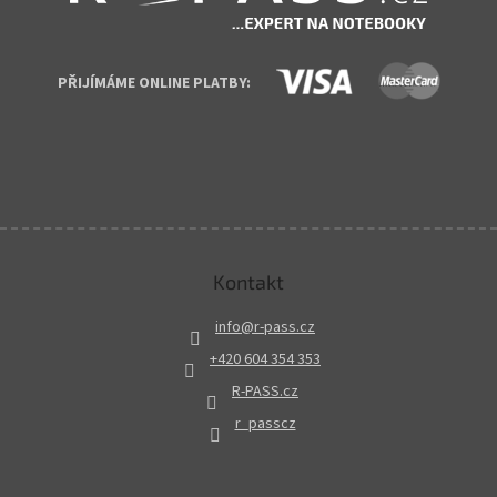
PŘIJÍMÁME ONLINE PLATBY:
Kontakt
info
@
r-pass.cz
+420 604 354 353
R-PASS.cz
r_passcz