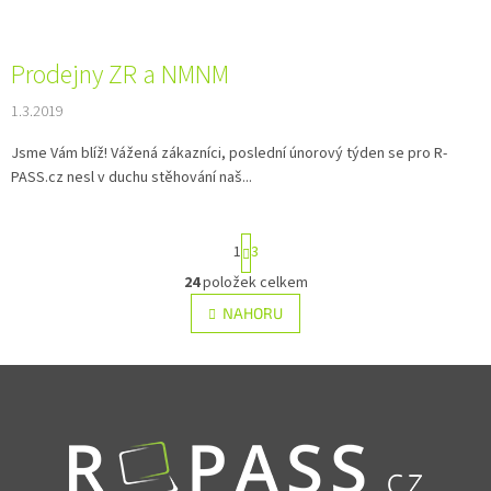
Prodejny ZR a NMNM
1.3.2019
Jsme Vám blíž! Vážená zákazníci, poslední únorový týden se pro R-
PASS.cz nesl v duchu stěhování naš...
Stránkování
1
3
24
položek celkem
Ovládací prvky výpisu
NAHORU
Zápatí