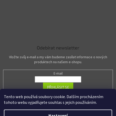
Odebírat newsletter
Vložte svůj e-mail a my vám budeme zasílat informace o nových
produktech na našem e-shopu.
E-mail
PŘIHLÁSIT SE
Tento web používá soubory cookie. Dalším procházením
tohoto webu vyjadřujete souhlas s jejich používáním.
Vytvořil Shoptet
Nastavení