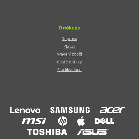
O nákupu
Doprava
Platba
Vrácení zboží
Časté dotazy
Eko likvidace