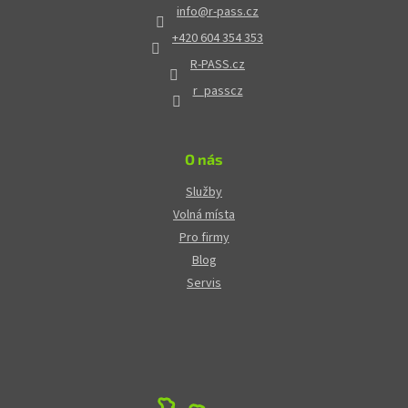
info
@
r-pass.cz
+420 604 354 353
R-PASS.cz
r_passcz
O nás
Služby
Volná místa
Pro firmy
Blog
Servis