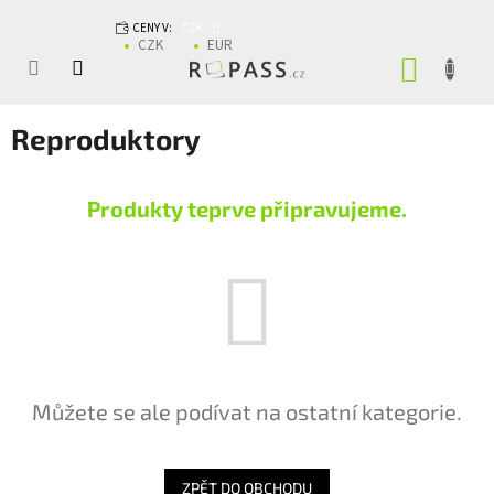
Přejít na obsah
CENY V:
CZK
CZK
EUR
NÁKUP
Reproduktory
Produkty teprve připravujeme.
Můžete se ale podívat na ostatní kategorie.
ZPĚT DO OBCHODU