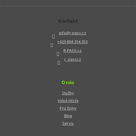
Kontakt
info
@
r-pass.cz
+420 604 354 353
R-PASS.cz
r_passcz
O nás
Služby
Volná místa
Pro firmy
Blog
Servis