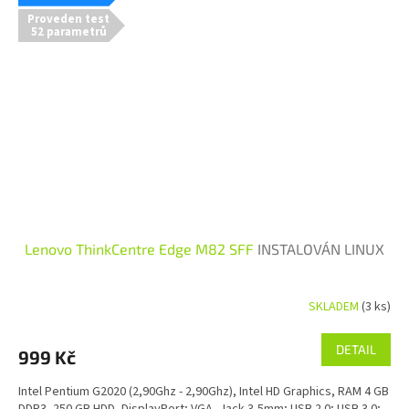
Proveden test
52 parametrů
Lenovo ThinkCentre Edge M82 SFF
INSTALOVÁN LINUX
SKLADEM
(3 ks)
Průměrné hodnocení produktu je 4,5 z 5 hvězdiček.
DETAIL
999 Kč
Intel Pentium G2020 (2,90Ghz - 2,90Ghz), Intel HD Graphics, RAM 4 GB