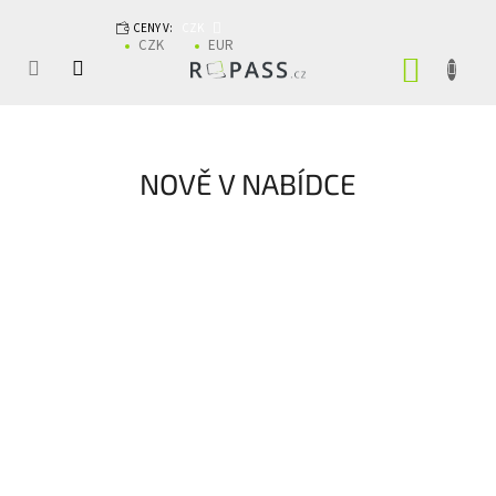
Přejít na obsah
CENY V:
CZK
CZK
EUR
NÁKUP
NOVĚ V NABÍDCE