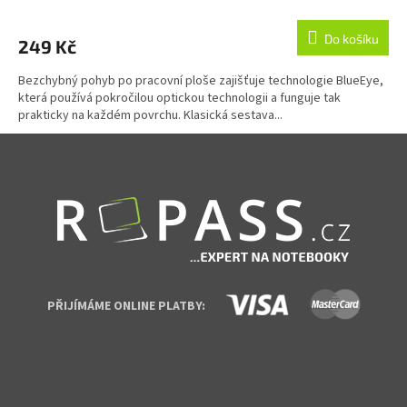
Do košíku
249 Kč
Bezchybný pohyb po pracovní ploše zajišťuje technologie BlueEye,
která používá pokročilou optickou technologii a funguje tak
prakticky na každém povrchu. Klasická sestava...
Zápatí
PŘIJÍMÁME ONLINE PLATBY: