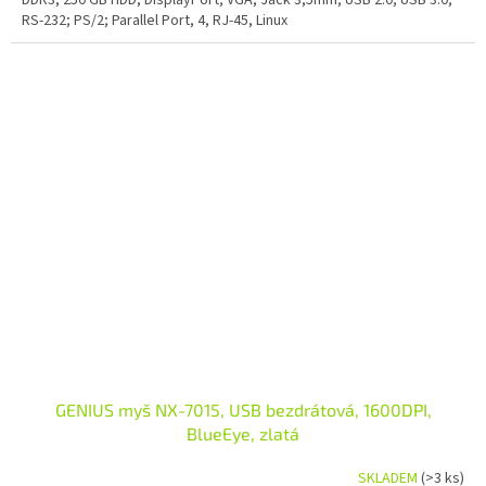
DDR3, 250 GB HDD, DisplayPort; VGA, Jack 3,5mm; USB 2.0; USB 3.0;
RS-232; PS/2; Parallel Port, 4, RJ-45, Linux
GENIUS myš NX-7015, USB bezdrátová, 1600DPI,
BlueEye, zlatá
SKLADEM
(>3 ks)
Průměrné hodnocení produktu je 4,6 z 5 hvězdiček.