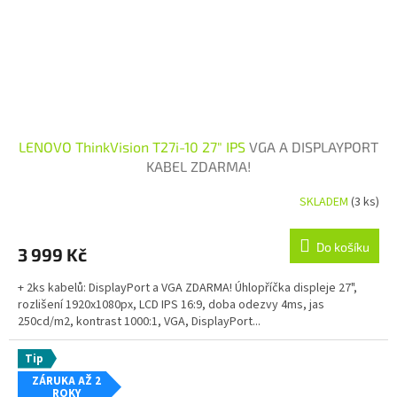
LENOVO ThinkVision T27i-10 27" IPS
VGA A DISPLAYPORT
KABEL ZDARMA!
SKLADEM
(3 ks)
Průměrné hodnocení produktu je 5,0 z 5 hvězdiček.
Do košíku
3 999 Kč
+ 2ks kabelů: DisplayPort a VGA ZDARMA! Úhlopříčka displeje 27",
rozlišení 1920x1080px, LCD IPS 16:9, doba odezvy 4ms, jas
250cd/m2, kontrast 1000:1, VGA, DisplayPort...
Tip
ZÁRUKA AŽ 2
ROKY