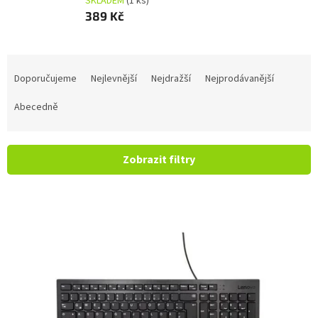
SKLADEM
(1 ks)
389 Kč
Řazení produktů
Doporučujeme
Nejlevnější
Nejdražší
Nejprodávanější
Abecedně
Zobrazit filtry
Výpis produktů