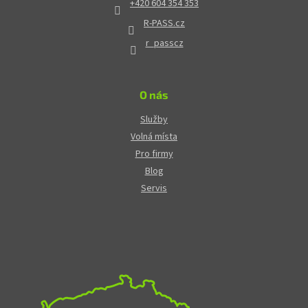
+420 604 354 353
R-PASS.cz
r_passcz
O nás
Služby
Volná místa
Pro firmy
Blog
Servis