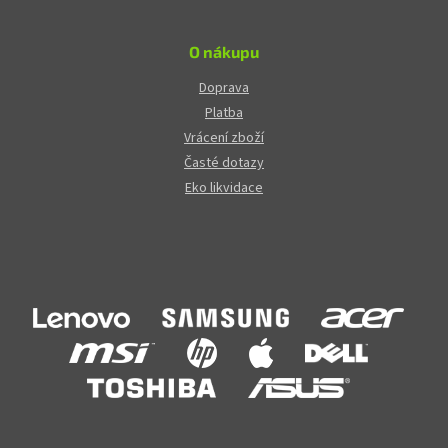
O nákupu
Doprava
Platba
Vrácení zboží
Časté dotazy
Eko likvidace