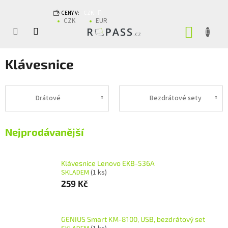
Přejít na obsah
CENY V:
CZK
CZK
EUR
NÁKUP
Klávesnice
Drátové
Bezdrátové sety
Nejprodávanější
Klávesnice Lenovo EKB-536A
SKLADEM
(1 ks)
259 Kč
GENIUS Smart KM-8100, USB, bezdrátový set