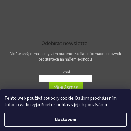
Odebírat newsletter
Vložte svůj e-mail a my vám budeme zasílat informace o nových
produktech na našem e-shopu.
E-mail
PŘIHLÁSIT SE
Tento web používá soubory cookie. Dalším procházením
tohoto webu vyjadřujete souhlas s jejich používáním.
Vytvořil Shoptet
Nastavení