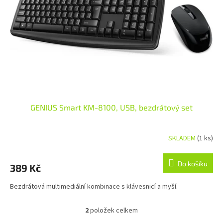
GENIUS Smart KM-8100, USB, bezdrátový set
SKLADEM
(1 ks)
Průměrné hodnocení produktu je 5,0 z 5 hvězdiček.
Do košíku
389 Kč
Bezdrátová multimediální kombinace s klávesnicí a myší.
2
položek celkem
Ovládací prvky výpisu