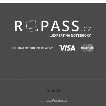
Zápatí
PŘIJÍMÁME ONLINE PLATBY:
Kontakt
info
@
r-pass.cz