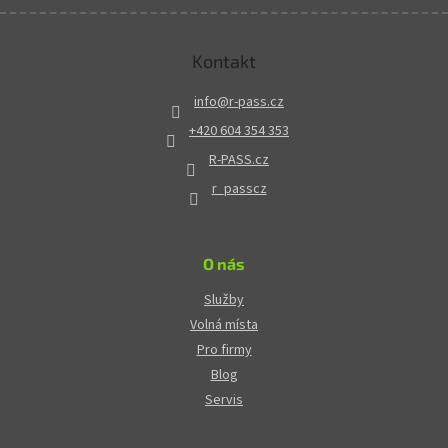
Kontakt
info
@
r-pass.cz
+420 604 354 353
R-PASS.cz
r_passcz
O nás
Služby
Volná místa
Pro firmy
Blog
Servis