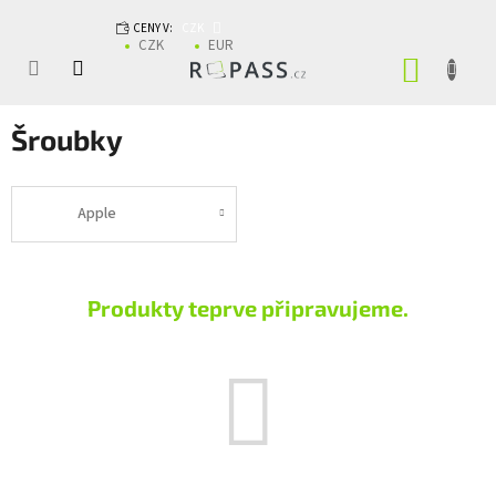
Přejít na obsah
CENY V:
CZK
CZK
EUR
NÁKUP
Šroubky
Apple
Produkty teprve připravujeme.