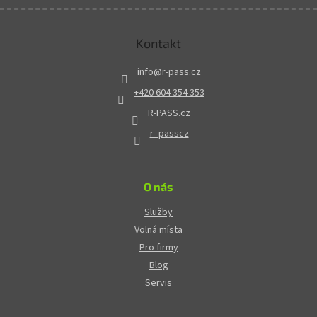
Kontakt
info
@
r-pass.cz
+420 604 354 353
R-PASS.cz
r_passcz
O nás
Služby
Volná místa
Pro firmy
Blog
Servis