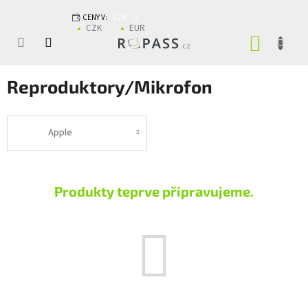
Přejít na obsah
CENY V:
CZK
CZK
EUR
NÁKUP
Reproduktory/Mikrofon
Apple
Produkty teprve připravujeme.