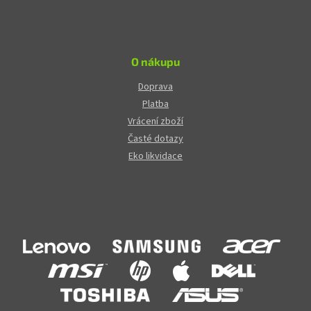
O nákupu
Doprava
Platba
Vrácení zboží
Časté dotazy
Eko likvidace