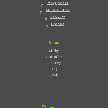
info
@
r-pass.cz
+420 604 354 353
R-PASS.cz
r_passcz
O nás
Služby
Volná místa
Pro firmy
Blog
Servis