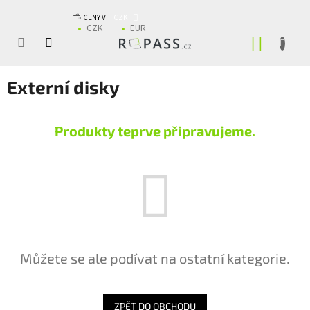
Přejít na obsah
CENY V:
CZK
CZK
EUR
NÁKUP
Externí disky
Produkty teprve připravujeme.
Můžete se ale podívat na ostatní kategorie.
ZPĚT DO OBCHODU