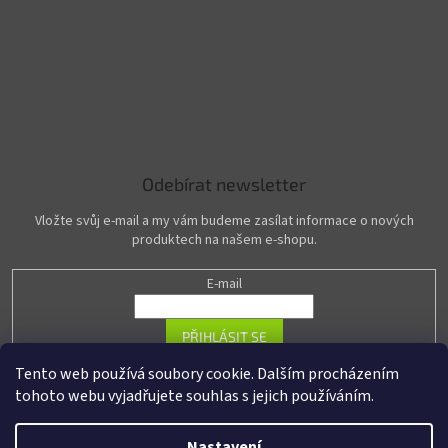
Odebírat newsletter
Vložte svůj e-mail a my vám budeme zasílat informace o nových
produktech na našem e-shopu.
E-mail
PŘIHLÁSIT SE
Tento web používá soubory cookie. Dalším procházením
tohoto webu vyjadřujete souhlas s jejich používáním.
Vytvořil Shoptet
Nastavení