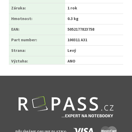
Záruka
:
1 rok
Hmotnost
:
0.3 kg
EAN
:
5052177823758
Part number
:
100311 A31
Strana
:
Levý
Výztuha
:
ANO
Zápatí
PŘIJÍMÁME ONLINE PLATBY: