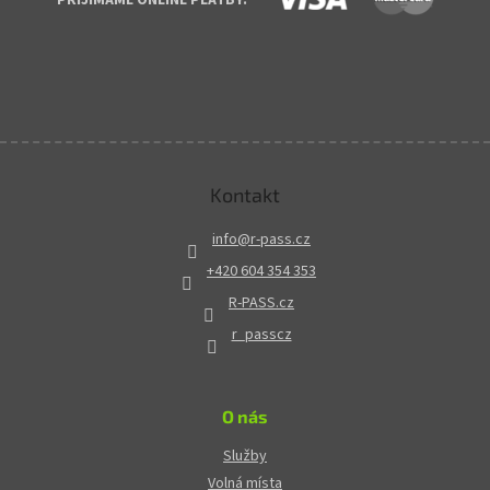
Kontakt
info
@
r-pass.cz
+420 604 354 353
R-PASS.cz
r_passcz
O nás
Služby
Volná místa