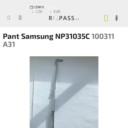
Přejít na obsah
CENY V:
CZK
CZK
EUR
NÁKUP
Pant Samsung NP31035C
100311
A31