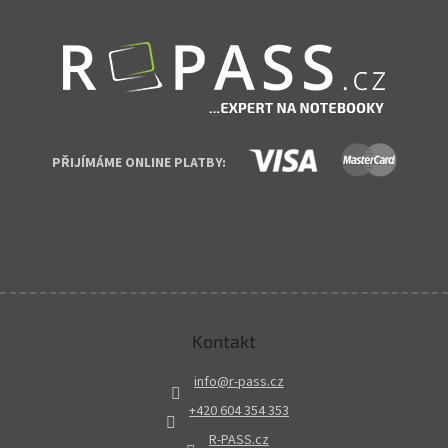
PŘIJÍMÁME ONLINE PLATBY:
Kontakt
info
@
r-pass.cz
+420 604 354 353
R-PASS.cz