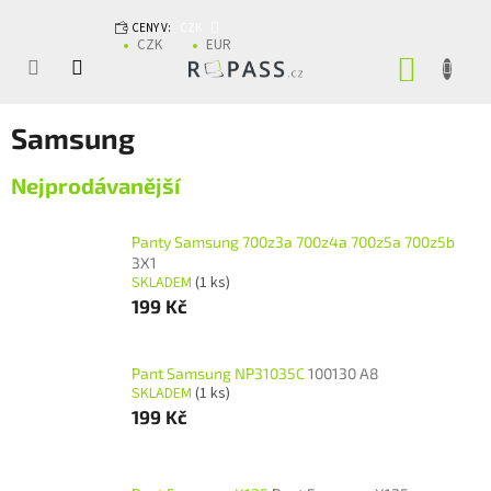
Přejít na obsah
CENY V:
CZK
CZK
EUR
NÁKUP
Samsung
Nejprodávanější
Panty Samsung 700z3a 700z4a 700z5a 700z5b
3X1
SKLADEM
(1 ks)
199 Kč
Pant Samsung NP31035C
100130 A8
SKLADEM
(1 ks)
199 Kč