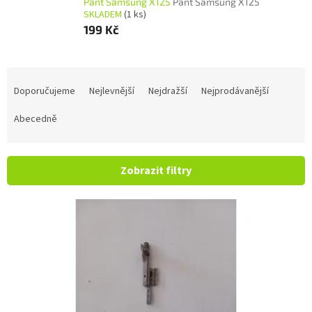
Pant Samsung X125
Pant Samsung X125
SKLADEM
(1 ks)
199 Kč
Řazení produktů
Doporučujeme
Nejlevnější
Nejdražší
Nejprodávanější
Abecedně
Zobrazit filtry
Výpis produktů