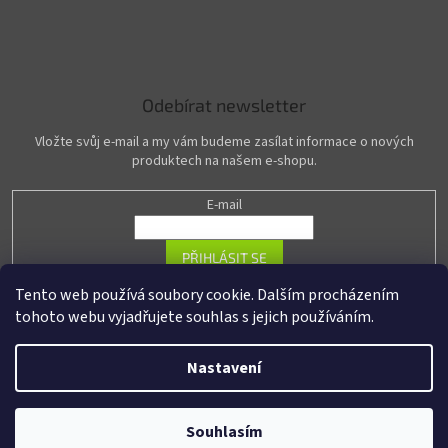
Odebírat newsletter
Vložte svůj e-mail a my vám budeme zasílat informace o nových
produktech na našem e-shopu.
E-mail
PŘIHLÁSIT SE
Tento web používá soubory cookie. Dalším procházením
tohoto webu vyjadřujete souhlas s jejich používáním.
Vytvořil Shoptet
Nastavení
Copyright 2026
R-PASS.cz
. Všechna práva vyhrazena.
Upravit nastavení
Souhlasím
cookies