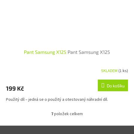
Pant Samsung X125
Pant Samsung X125
SKLADEM
(1 ks)
Do košíku
199 Kč
Použitý díl – jedná se o použitý a otestovaný náhradní díl.
7
položek celkem
Ovládací prvky výpisu
Zápatí