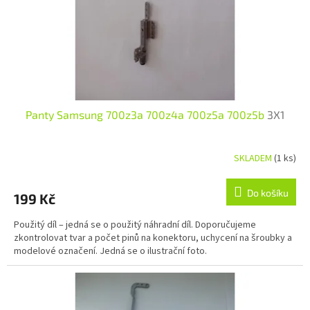
Panty Samsung 700z3a 700z4a 700z5a 700z5b
3X1
SKLADEM
(1 ks)
Do košíku
199 Kč
Použitý díl – jedná se o použitý náhradní díl. Doporučujeme
zkontrolovat tvar a počet pinů na konektoru, uchycení na šroubky a
modelové označení. Jedná se o ilustrační foto.