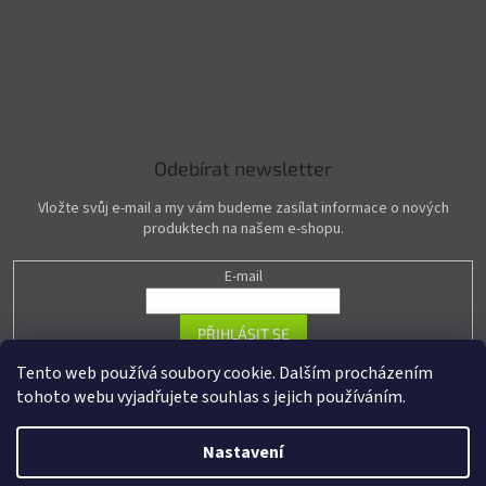
Odebírat newsletter
Vložte svůj e-mail a my vám budeme zasílat informace o nových
produktech na našem e-shopu.
E-mail
PŘIHLÁSIT SE
Tento web používá soubory cookie. Dalším procházením
tohoto webu vyjadřujete souhlas s jejich používáním.
Vytvořil Shoptet
Nastavení