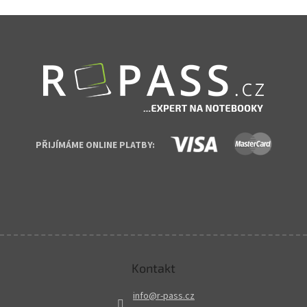
Zápatí
PŘIJÍMÁME ONLINE PLATBY:
Kontakt
info
@
r-pass.cz