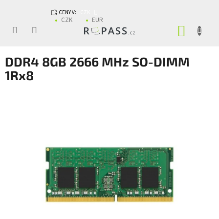
Přejít na obsah
CENY V:
CZK
CZK
EUR
NÁKUP
DDR4 8GB 2666 MHz SO-DIMM
1Rx8