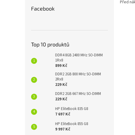
Před ná
Facebook
Top 10 produktů
DDR4 8GB 2400 MHz SO-DIMM
1Rx8
899 Kč
DDR2 2GB 800 MHz SO-DIMM
2Rx8
229 Kč
DDR2 2GB 667 MHz SO-DIMM
229 Kč
HP EliteBook 835 G8
7 697 Kč
HP EliteBook 855 G8
9 997 Kč