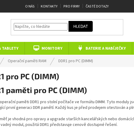
O NÁS
KONTAKTY
PRO FIRMY
ČASTÉ DOTAZY
HLEDAT
A TABLETY
MONITORY
BATERIE A NABÍJEČKY
Operační paměti RAM
DDR1 pro PC (DIMM)
1 pro PC (DIMM)
1 paměti pro PC (DIMM)
operační paměti DDR1 pro stolní počítače ve formátu DIMM. Tyto moduly js
ící první generaci DDR pamětí. Každý kus je před prodejem otestován a pln
měť je vhodná pro opravy a upgrade starších kancelářských nebo domácích
t vadný modul, použitá DDR1 představuje cenově dostupné řešení.