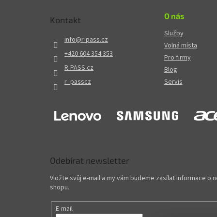
O nás
Kontakt
Služby
info
@
r-pass.cz
Volná místa
+420 604 354 353
Pro firmy
R-PASS.cz
Blog
r_passcz
Servis
Odebírat newsletter
Vložte svůj e-mail a my vám budeme zasílat informace o
shopu.
E-mail