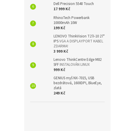
Dell Precision 5540 Touch
17 999 Kč
RhinoTech Powerbank
10000mAh 10W
199 Kč
LENOVO ThinkVision T27i-10 27"
IPS
VGA A DISPLAYPORT KABEL
ZDARMA!
3 999 Kč
Lenovo ThinkCentre Edge M82
SFF
INSTALOVÁN LINUX
999 Kč
GENIUS myš NX-7015, USB
bezdrátová, 1600DPI, BlueEye,
zlatá
249 Kč