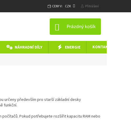
CENY V:
CZK
Přihlášení
NÁKUPNÍ KOŠÍK
Prázdný košík
KONTAKTY
NÁHRADNÍ DÍLY
ENERGIE
ou určeny především pro starší základní desky
ě funkční.
 počítačů. Pokud potřebujete rozšířit kapacitu RAM nebo