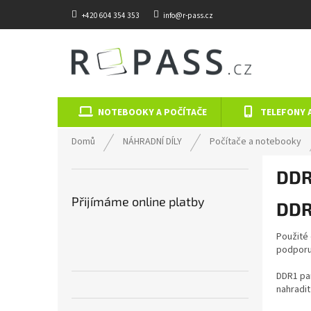
Přejít na obsah
+420 604 354 353
info@r-pass.cz
NOTEBOOKY A POČÍTAČE
TELEFONY 
Domů
NÁHRADNÍ DÍLY
Počítače a notebooky
Postranní panel
DDR
Přijímáme online platby
DDR
Použité 
podporuj
DDR1 pa
nahradi