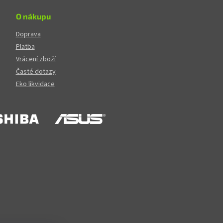
O nákupu
Doprava
Platba
Vrácení zboží
Časté dotazy
Eko likvidace