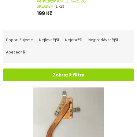
Ventilátor AMILO XA2528
SKLADEM
(1 ks)
199 Kč
Řazení produktů
Doporučujeme
Nejlevnější
Nejdražší
Nejprodávanější
Abecedně
Zobrazit filtry
Výpis produktů