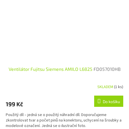
Ventilátor Fujitsu Siemens AMILO L6825
FD057010HB
SKLADEM
(1 ks)
Do košíku
199 Kč
Použitý díl – jedná se o použitý náhradní díl. Doporučujeme
zkontrolovat tvar a počet pinů na konektoru, uchycení na šroubky a
modelové označení. Jedná se o ilustrační foto.