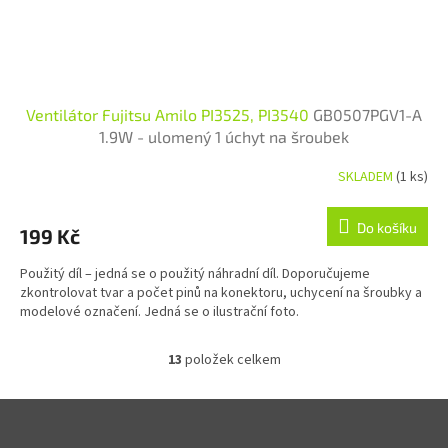
Ventilátor Fujitsu Amilo PI3525, PI3540
GB0507PGV1-A
1.9W - ulomený 1 úchyt na šroubek
SKLADEM
(1 ks)
Průměrné hodnocení produktu je 5,0 z 5 hvězdiček.
Do košíku
199 Kč
Použitý díl – jedná se o použitý náhradní díl. Doporučujeme
zkontrolovat tvar a počet pinů na konektoru, uchycení na šroubky a
modelové označení. Jedná se o ilustrační foto.
13
položek celkem
Ovládací prvky výpisu
Zápatí