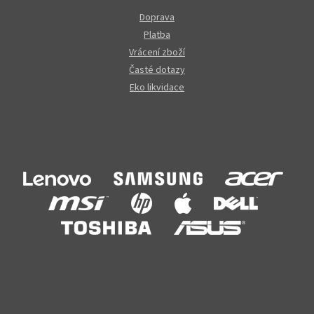
Doprava
Platba
Vrácení zboží
Časté dotazy
Eko likvidace