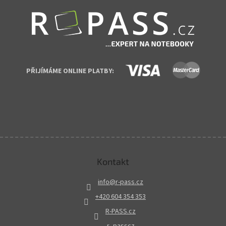
PŘIJÍMÁME ONLINE PLATBY:
Kontakt
info
@
r-pass.cz
+420 604 354 353
R-PASS.cz
r_passcz