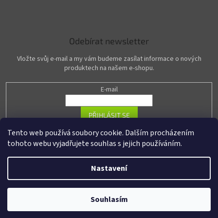
Odebírat newsletter
Vložte svůj e-mail a my vám budeme zasílat informace o nových
produktech na našem e-shopu.
E-mail
PŘIHLÁSIT SE
Tento web používá soubory cookie. Dalším procházením
tohoto webu vyjadřujete souhlas s jejich používáním.
Vytvořil Shoptet
Nastavení
Copyright 2026
R-PASS.cz
. Všechna práva vyhrazena.
Upravit nastavení
Souhlasím
cookies