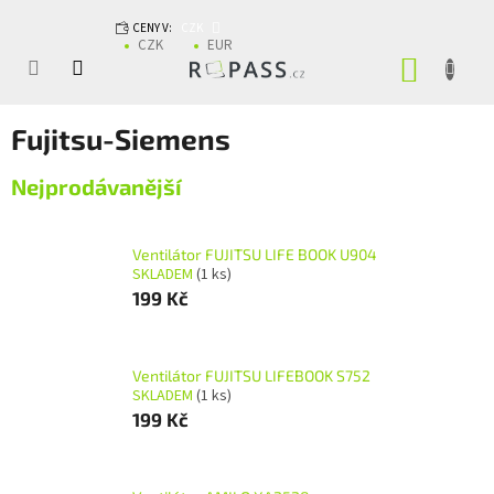
Přejít na obsah
CENY V:
CZK
CZK
EUR
NÁKUP
Fujitsu-Siemens
Nejprodávanější
Ventilátor FUJITSU LIFE BOOK U904
SKLADEM
(1 ks)
199 Kč
Ventilátor FUJITSU LIFEBOOK S752
SKLADEM
(1 ks)
199 Kč