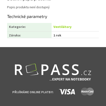
Popis produktu není dostupný
Technické parametry
Kategorie
:
Ventilátory
Záruka
:
1 rok
Zápatí
PŘIJÍMÁME ONLINE PLATBY: