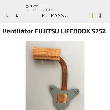
Přejít na obsah
CENY V:
CZK
CZK
EUR
NÁKUP
Ventilátor FUJITSU LIFEBOOK S752