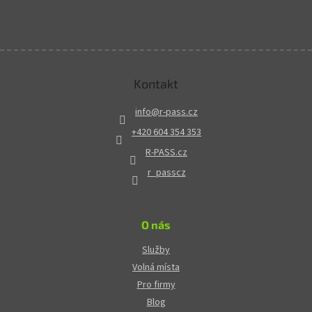
Kontakt
info
@
r-pass.cz
+420 604 354 353
R-PASS.cz
r_passcz
O nás
Služby
Volná místa
Pro firmy
Blog