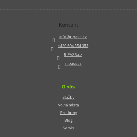
Kontakt
info
@
r-pass.cz
+420 604 354 353
R-PASS.cz
r_passcz
O nás
Služby
Volná místa
Pro firmy
Blog
Servis