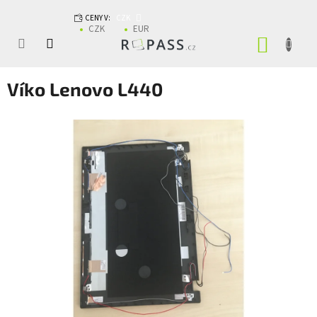
Přejít na obsah
CENY V:
CZK
CZK
EUR
NÁKUP
Víko Lenovo L440