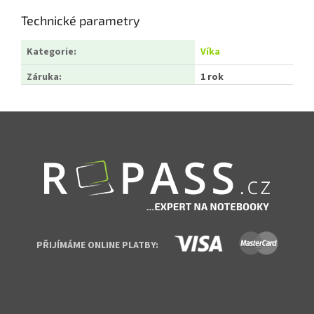
Technické parametry
Kategorie
:
Víka
Záruka
:
1 rok
Zápatí
PŘIJÍMÁME ONLINE PLATBY: