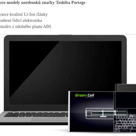
 pro modely notebooků značky Toshiba Portege
ysoce kvalitní Li-Ion články
oderní řídicí elektronika
ouzdro z odolného plastu ABS