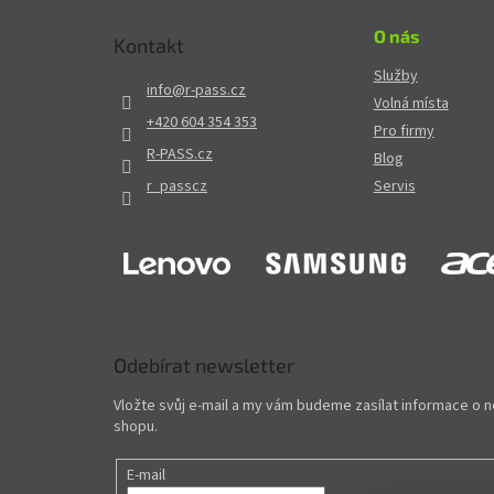
O nás
Kontakt
Služby
info
@
r-pass.cz
Volná místa
+420 604 354 353
Pro firmy
R-PASS.cz
Blog
r_passcz
Servis
Odebírat newsletter
Vložte svůj e-mail a my vám budeme zasílat informace o
shopu.
E-mail