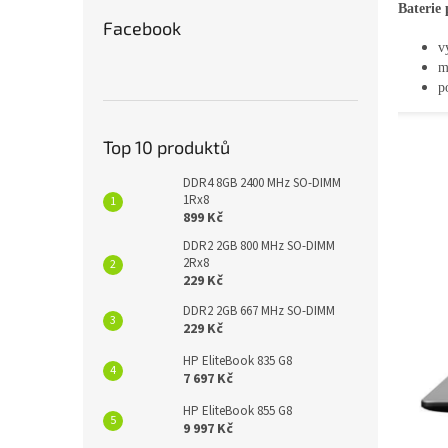
Baterie
Facebook
v
m
p
Top 10 produktů
DDR4 8GB 2400 MHz SO-DIMM
1Rx8
899 Kč
DDR2 2GB 800 MHz SO-DIMM
2Rx8
229 Kč
DDR2 2GB 667 MHz SO-DIMM
229 Kč
HP EliteBook 835 G8
7 697 Kč
HP EliteBook 855 G8
9 997 Kč