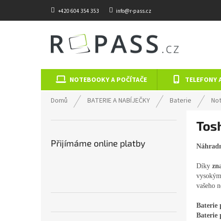
Přejít na obsah
+420 604 354 353
info@r-pass.cz
NOTEBOOKY A POČÍTAČE
TELEFONY 
Domů
BATERIE A NABÍJEČKY
Baterie
No
Postranní panel
Tos
Přijímáme online platby
Náhradn
Díky
zn
vysokým 
vašeho n
Baterie
Baterie