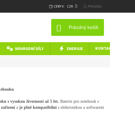
CENY V:
CZK
Přihlášení
NÁKUPNÍ KOŠÍK
Prázdný košík
KONTAKTY
NÁHRADNÍ DÍLY
ENERGIE
otebooku
ku s vysokou životností až 5 let.
Baterie pro notebook s
zařízení
a
je plně kompatibilní
s elektronikou a softwarem