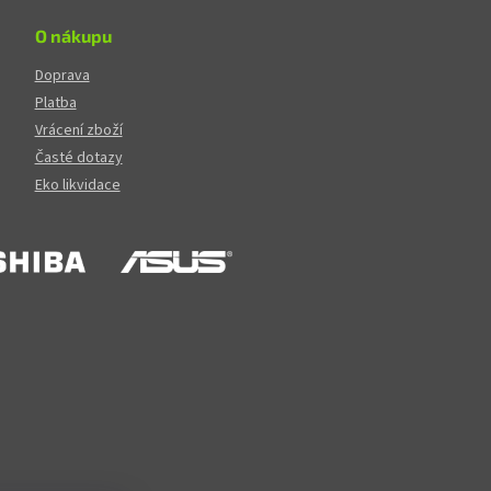
O nákupu
Doprava
Platba
Vrácení zboží
Časté dotazy
Eko likvidace