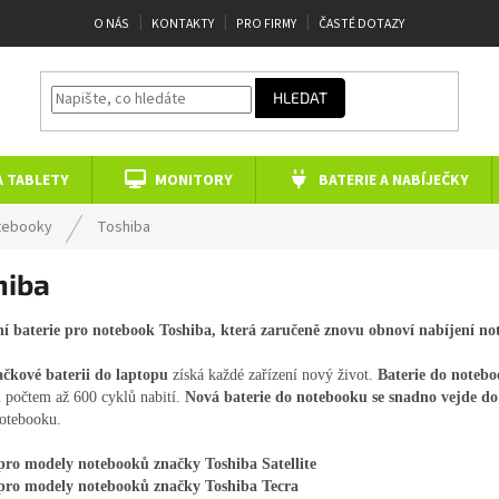
O NÁS
KONTAKTY
PRO FIRMY
ČASTÉ DOTAZY
HLEDAT
A TABLETY
MONITORY
BATERIE A NABÍJEČKY
tebooky
Toshiba
hiba
í baterie pro notebook Toshiba, která zaručeně znovu obnoví nabíjení n
ačkové baterii do laptopu
získá každé zařízení nový život.
Baterie do noteboo
počtem až 600 cyklů nabití.
Nová baterie do notebooku se snadno vejde do 
otebooku.
 pro modely notebooků značky Toshiba Satellite
 pro modely notebooků značky Toshiba Tecra