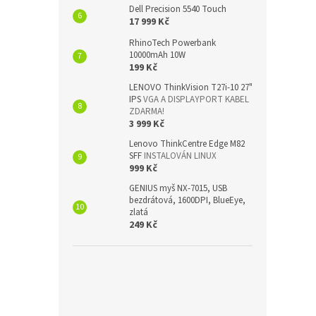
Dell Precision 5540 Touch
17 999 Kč
RhinoTech Powerbank
10000mAh 10W
199 Kč
LENOVO ThinkVision T27i-10 27"
IPS
VGA A DISPLAYPORT KABEL
ZDARMA!
3 999 Kč
Lenovo ThinkCentre Edge M82
SFF
INSTALOVÁN LINUX
999 Kč
GENIUS myš NX-7015, USB
bezdrátová, 1600DPI, BlueEye,
zlatá
249 Kč