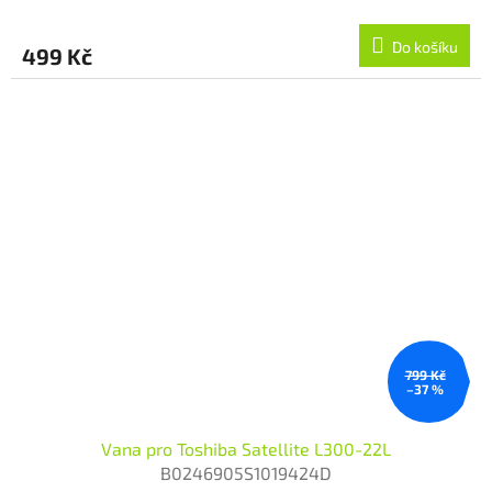
Do košíku
499 Kč
799 Kč
–37 %
Vana pro Toshiba Satellite L300-22L
B0246905S1019424D