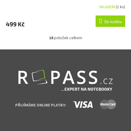
SKLADEM
(1 ks)
Do košíku
499 Kč
18
položek celkem
Ovládací prvky výpisu
Zápatí
PŘIJÍMÁME ONLINE PLATBY: