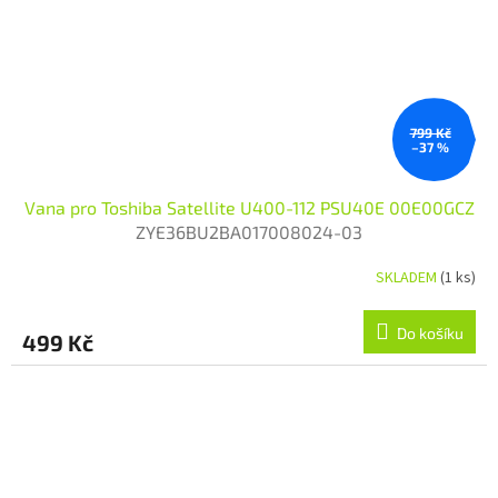
799 Kč
–37 %
Vana pro Toshiba Satellite U400-112 PSU40E 00E00GCZ
ZYE36BU2BA017008024-03
SKLADEM
(1 ks)
Do košíku
499 Kč