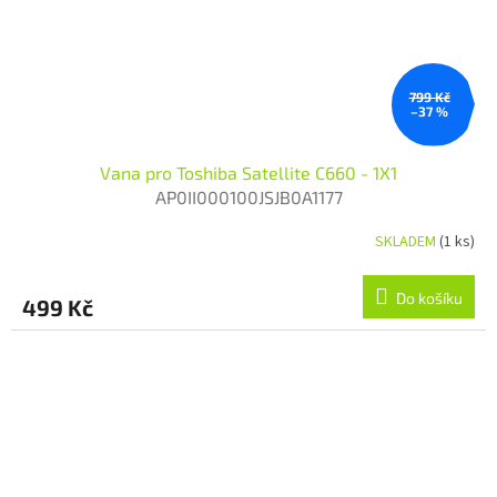
799 Kč
–37 %
Vana pro Toshiba Satellite C660 - 1X1
AP0II000100JSJB0A1177
SKLADEM
(1 ks)
Do košíku
499 Kč