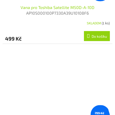
Vana pro Toshiba Satellite M50D-A-10D
AP10S000100P7330A39U10108F6
SKLADEM
(1 ks)
Do košíku
499 Kč
799 Kč