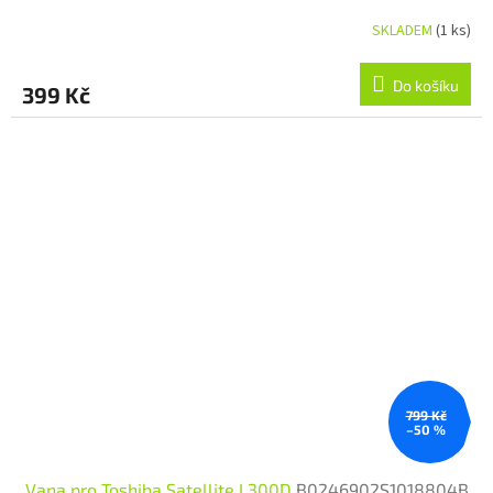
SKLADEM
(1 ks)
Do košíku
399 Kč
799 Kč
–50 %
Vana pro Toshiba Satellite L300D
B0246902S1018804B