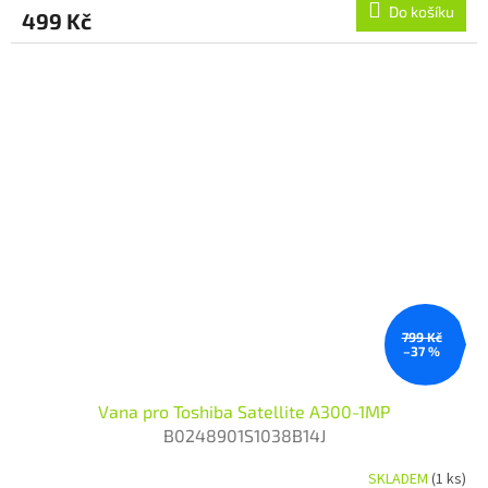
Do košíku
499 Kč
799 Kč
–37 %
Vana pro Toshiba Satellite A300-1MP
B0248901S1038B14J
SKLADEM
(1 ks)