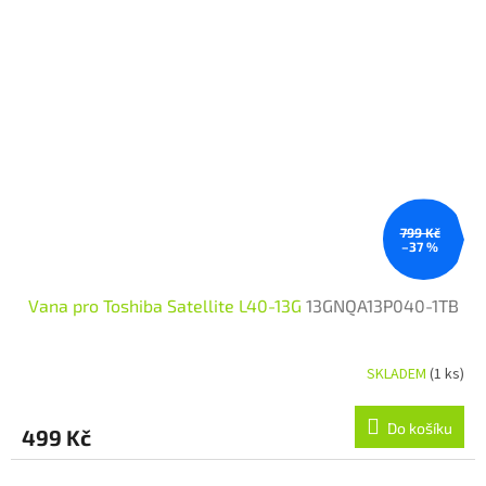
799 Kč
–37 %
Vana pro Toshiba Satellite L40-13G
13GNQA13P040-1TB
SKLADEM
(1 ks)
Do košíku
499 Kč