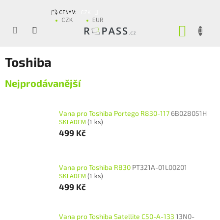
Přejít na obsah
CENY V:
CZK
CZK
EUR
NÁKUP
Toshiba
Nejprodávanější
Vana pro Toshiba Portego R830-117
6B028051H
SKLADEM
(1 ks)
499 Kč
Vana pro Toshiba R830
PT321A-01L00201
SKLADEM
(1 ks)
499 Kč
Vana pro Toshiba Satellite C50-A-133
13N0-