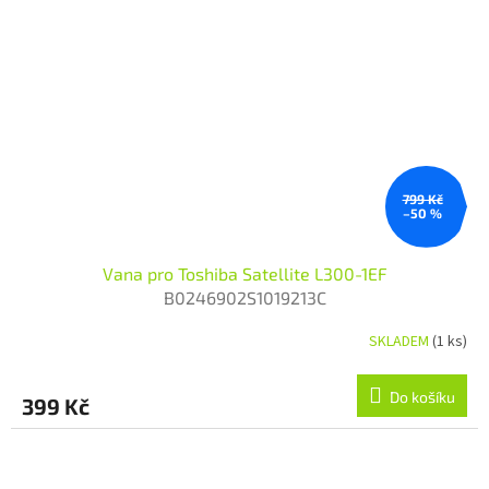
799 Kč
–50 %
Vana pro Toshiba Satellite L300-1EF
B0246902S1019213C
SKLADEM
(1 ks)
Do košíku
399 Kč