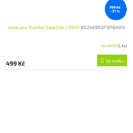
799 Kč
–37 %
Vana pro Toshiba Satellite L300D
B0246902F1018A05I
SKLADEM
(1 ks)
Do košíku
499 Kč