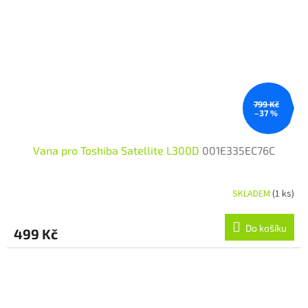
799 Kč
–37 %
Vana pro Toshiba Satellite L300D
001E335EC76C
SKLADEM
(1 ks)
Do košíku
499 Kč