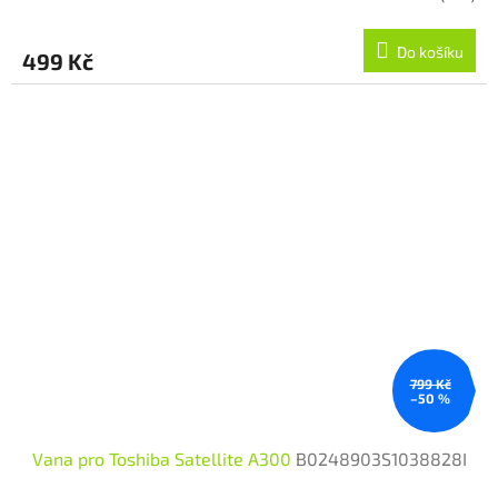
Do košíku
499 Kč
799 Kč
–50 %
Vana pro Toshiba Satellite A300
B0248903S1038828I