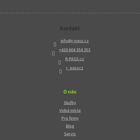
Kontakt
info
@
r-pass.cz
+420 604 354 353
R-PASS.cz
r_passcz
O nás
Služby
Volná místa
Pro firmy
Blog
Servis