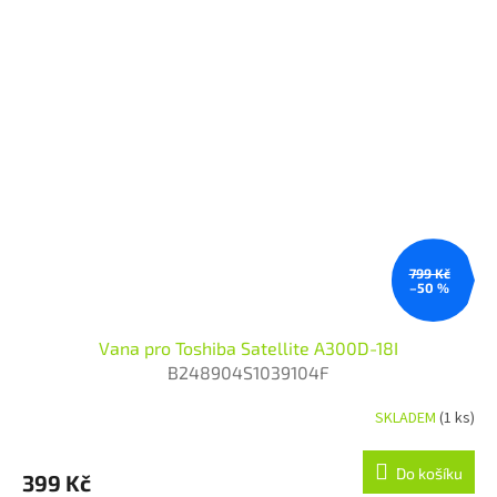
799 Kč
–50 %
Vana pro Toshiba Satellite A300D-18I
B248904S1039104F
SKLADEM
(1 ks)
Do košíku
399 Kč