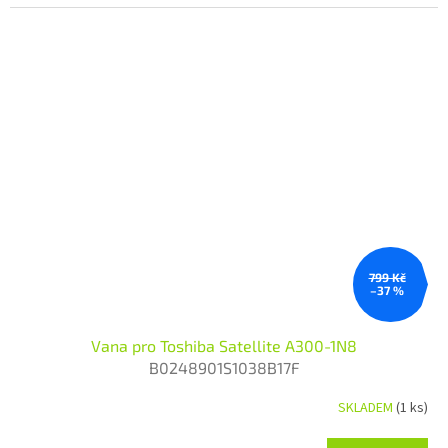
799 Kč
–37 %
Vana pro Toshiba Satellite A300-1N8
B0248901S1038B17F
SKLADEM
(1 ks)