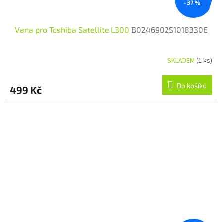
–37 %
Vana pro Toshiba Satellite L300
B0246902S1018330E
SKLADEM
(1 ks)
Do košíku
499 Kč