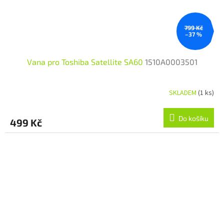
799 Kč
–37 %
Vana pro Toshiba Satellite SA60
1510A0003501
SKLADEM
(1 ks)
Do košíku
499 Kč