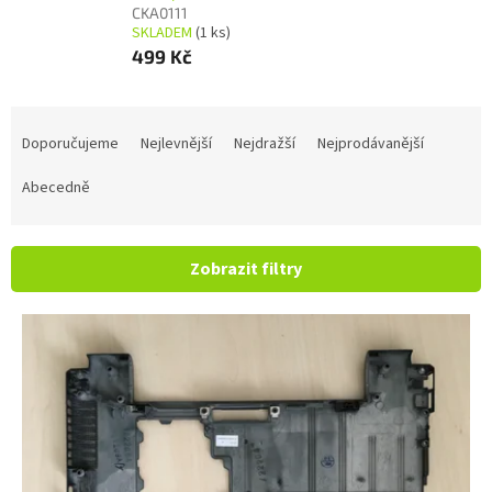
CKA0111
SKLADEM
(1 ks)
499 Kč
Řazení produktů
Doporučujeme
Nejlevnější
Nejdražší
Nejprodávanější
Abecedně
Zobrazit filtry
Výpis produktů