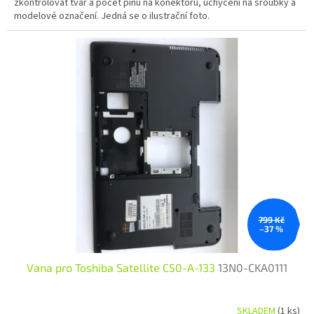
zkontrolovat tvar a počet pinů na konektoru, uchycení na šroubky a
modelové označení. Jedná se o ilustrační foto.
799 Kč
–37 %
Vana pro Toshiba Satellite C50-A-133
13N0-CKA0111
SKLADEM
(1 ks)