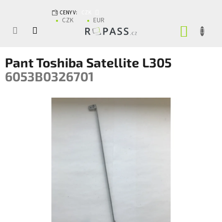
Přejít na obsah
CENY V:
CZK
CZK
EUR
NÁKUP
Pant Toshiba Satellite L305
6053B0326701