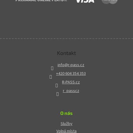
Kontakt
info
@
r-pass.cz
+420 604 354 353
R-PASS.cz
r_passcz
O nás
Služby
Volná místa