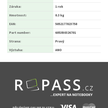
Záruka
:
1 rok
Hmotnost
:
0.3 kg
EAN
:
5052177823758
Part number
:
6053B0326701
Strana
:
Pravý
Výztuha
:
ANO
Zápatí
PŘIJÍMÁME ONLINE PLATBY: