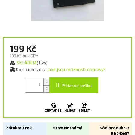
199 Kč
199 Kč bez DPH
SKLADEM
(1 ks)
Měrná cena:
Doručíme zítra
Jaké jsou možnosti dopravy?
Přidat do košíku
ZEPTAT SE
HLÍDAT
SDÍLET
Záruka:
1 rok
Stav:
Neznámý
Kód produktu:
RD040057