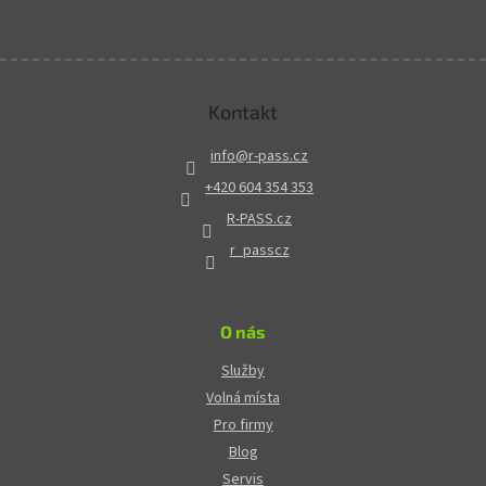
Kontakt
info
@
r-pass.cz
+420 604 354 353
R-PASS.cz
r_passcz
O nás
Služby
Volná místa
Pro firmy
Blog
Servis