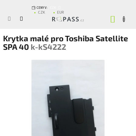
Přejít na obsah
CENY V:
CZK
CZK
EUR
NÁKUP
Krytka malé pro Toshiba Satellite
SPA 40
k-kS4222