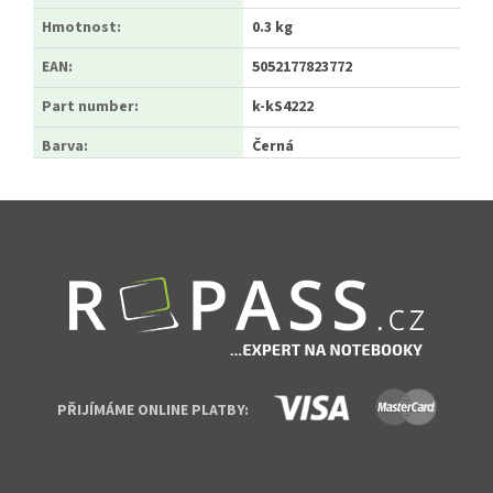
Hmotnost
:
0.3 kg
EAN
:
5052177823772
Part number
:
k-kS4222
Barva
:
Černá
Zápatí
PŘIJÍMÁME ONLINE PLATBY: