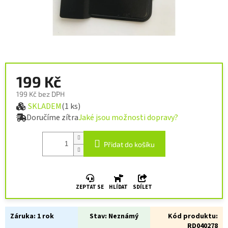
199 Kč
199 Kč bez DPH
SKLADEM
(1 ks)
Měrná cena:
Doručíme zítra
Jaké jsou možnosti dopravy?
Přidat do košíku
ZEPTAT SE
HLÍDAT
SDÍLET
Záruka:
1 rok
Stav:
Neznámý
Kód produktu:
RD040278