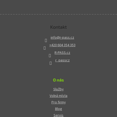
Kontakt
info
@
r-pass.cz
+420 604 354 353
R-PASS.cz
r_passcz
O nás
Služby
Volná místa
Pro firmy
Blog
Servis