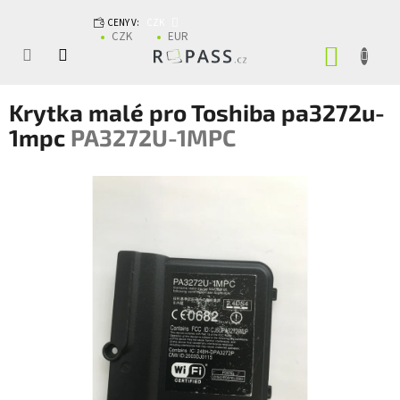
Přejít na obsah
CENY V:
CZK
CZK
EUR
NÁKUP
Krytka malé pro Toshiba pa3272u-
1mpc
PA3272U-1MPC