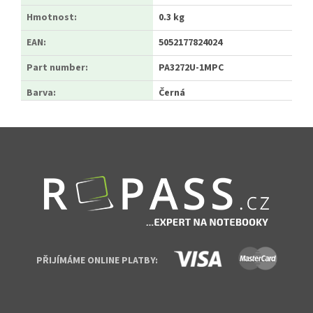
Hmotnost
:
0.3 kg
EAN
:
5052177824024
Part number
:
PA3272U-1MPC
Barva
:
Černá
Zápatí
PŘIJÍMÁME ONLINE PLATBY: