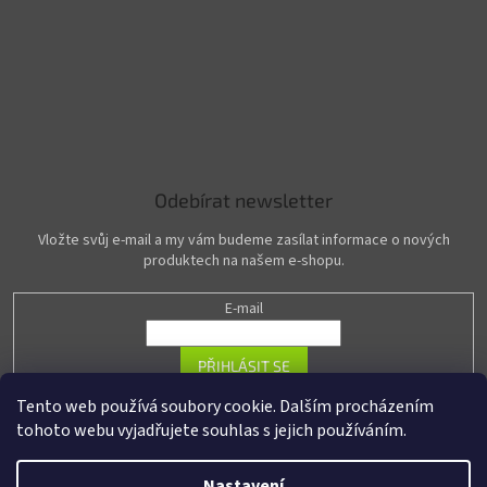
Odebírat newsletter
Vložte svůj e-mail a my vám budeme zasílat informace o nových
produktech na našem e-shopu.
E-mail
PŘIHLÁSIT SE
Tento web používá soubory cookie. Dalším procházením
tohoto webu vyjadřujete souhlas s jejich používáním.
Vytvořil Shoptet
Nastavení