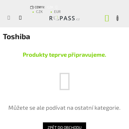
Přejít na obsah
CENY V:
CZK
CZK
EUR
NÁKUP
Toshiba
Produkty teprve připravujeme.
Můžete se ale podívat na ostatní kategorie.
ZPĚT DO OBCHODU