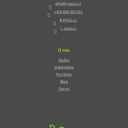
info
@
r-pass.cz
+420 604 354 353
R-PASS.cz
r_passcz
O nás
Služby
Volná místa
Pro firmy
Blog
Servis