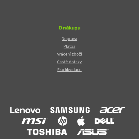
O nákupu
Doprava
Platba
Vrácení zboží
Časté dotazy
Eko likvidace