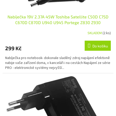
Nabíječka 19V 2.37A 45W Toshiba Satellite C50D C75D
C670D C870D U940 U945 Portege Z830 Z930
SKLADEM
(2 ks)
Do košíku
299 Kč
Nabíječka pro notebook- dokonale sladěný zdroj napájení efektivně
nabije vaše zařízení doma, v kanceláři i na cestách Napájení ze série
PRO - elektronické systémy nejvyšší...