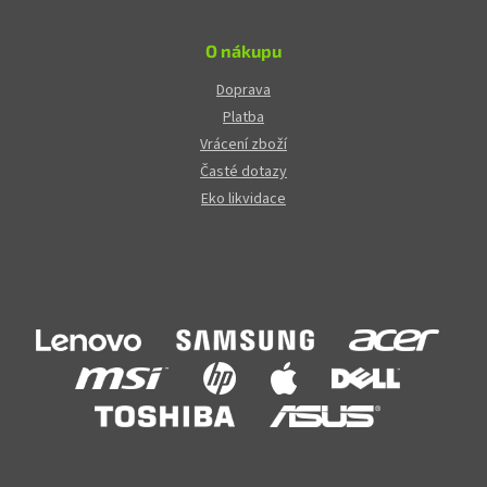
O nákupu
Doprava
Platba
Vrácení zboží
Časté dotazy
Eko likvidace