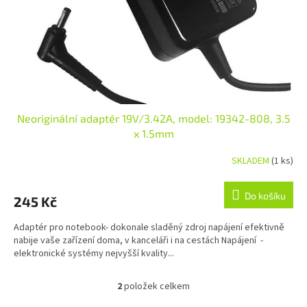
Neoriginální adaptér 19V/3.42A, model: 19342-808, 3.5
x 1.5mm
SKLADEM
(1 ks)
Průměrné hodnocení produktu je 5,0 z 5 hvězdiček.
Do košíku
245 Kč
Adaptér pro notebook- dokonale sladěný zdroj napájení efektivně
nabije vaše zařízení doma, v kanceláři i na cestách Napájení -
elektronické systémy nejvyšší kvality...
2
položek celkem
Ovládací prvky výpisu