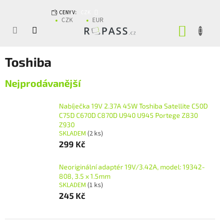
Přejít na obsah
CENY V:
CZK
CZK
EUR
NÁKUP
Toshiba
Nejprodávanější
Nabíječka 19V 2.37A 45W Toshiba Satellite C50D
C75D C670D C870D U940 U945 Portege Z830
Z930
SKLADEM
(2 ks)
299 Kč
Neoriginální adaptér 19V/3.42A, model: 19342-
808, 3.5 x 1.5mm
SKLADEM
(1 ks)
245 Kč