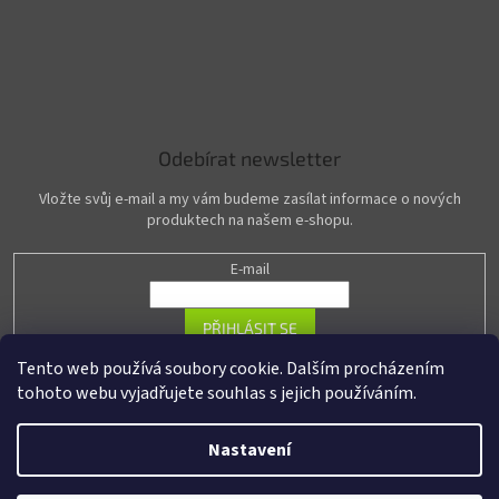
Odebírat newsletter
Vložte svůj e-mail a my vám budeme zasílat informace o nových
produktech na našem e-shopu.
E-mail
PŘIHLÁSIT SE
Tento web používá soubory cookie. Dalším procházením
tohoto webu vyjadřujete souhlas s jejich používáním.
Vytvořil Shoptet
Nastavení