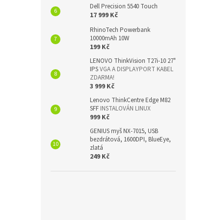
Dell Precision 5540 Touch
17 999 Kč
RhinoTech Powerbank
10000mAh 10W
199 Kč
LENOVO ThinkVision T27i-10 27"
IPS
VGA A DISPLAYPORT KABEL
ZDARMA!
3 999 Kč
Lenovo ThinkCentre Edge M82
SFF
INSTALOVÁN LINUX
999 Kč
GENIUS myš NX-7015, USB
bezdrátová, 1600DPI, BlueEye,
zlatá
249 Kč