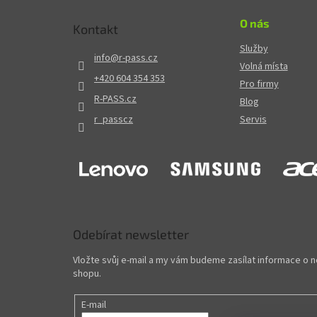
O nás
Kontakt
Služby
info
@
r-pass.cz
Volná místa
+420 604 354 353
Pro firmy
R-PASS.cz
Blog
r_passcz
Servis
Odebírat newsletter
Vložte svůj e-mail a my vám budeme zasílat informace o
shopu.
E-mail