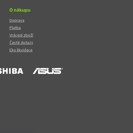
O nákupu
Doprava
Platba
Vrácení zboží
Časté dotazy
Eko likvidace