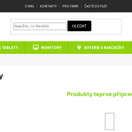
O NÁS
KONTAKTY
PRO FIRMY
ČASTÉ DOTAZY
HLEDAT
A TABLETY
MONITORY
BATERIE A NABÍJEČKY
y
Produkty teprve připra