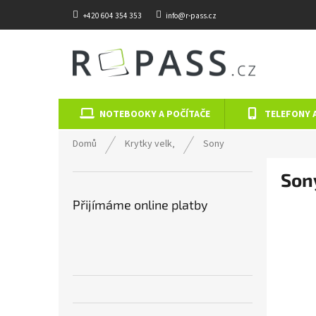
Přejít na obsah
+420 604 354 353
info@r-pass.cz
NOTEBOOKY A POČÍTAČE
TELEFONY 
Domů
Krytky velk‚
Sony
Postranní panel
Son
Přijímáme online platby