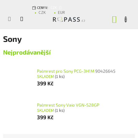
Přejít na obsah
CENY V:
CZK
CZK
EUR
NÁKUP
Sony
Nejprodávanější
Palmrest pro Sony PCG-3H1M
90426645
SKLADEM
(1 ks)
399 Kč
Palmrest Sony Vaio VGN-S28GP
SKLADEM
(1 ks)
399 Kč
Řazení produktů