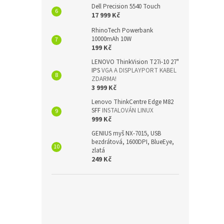
Dell Precision 5540 Touch
17 999 Kč
RhinoTech Powerbank
10000mAh 10W
199 Kč
LENOVO ThinkVision T27i-10 27"
IPS
VGA A DISPLAYPORT KABEL
ZDARMA!
3 999 Kč
Lenovo ThinkCentre Edge M82
SFF
INSTALOVÁN LINUX
999 Kč
GENIUS myš NX-7015, USB
bezdrátová, 1600DPI, BlueEye,
zlatá
249 Kč