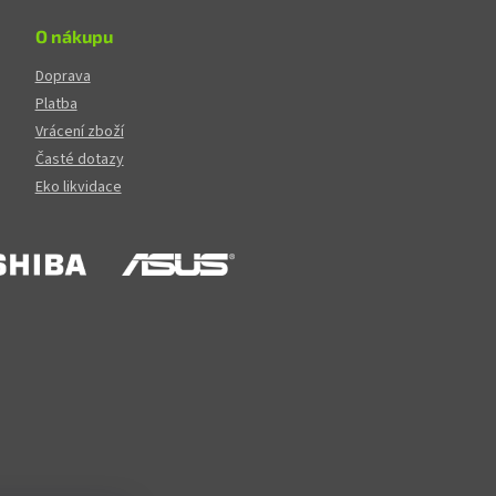
O nákupu
Doprava
Platba
Vrácení zboží
Časté dotazy
Eko likvidace