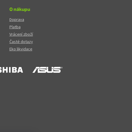
O nákupu
Doprava
Platba
Vrácení zboží
Časté dotazy
Eko likvidace