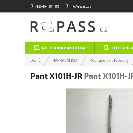
Přejít na obsah
+420 604 354 353
info@r-pass.cz
NOTEBOOKY A POČÍTAČE
TELEFONY 
Domů
NÁHRADNÍ DÍLY
Počítače a notebooky
Pant X101H-JR
Pant X101H-J