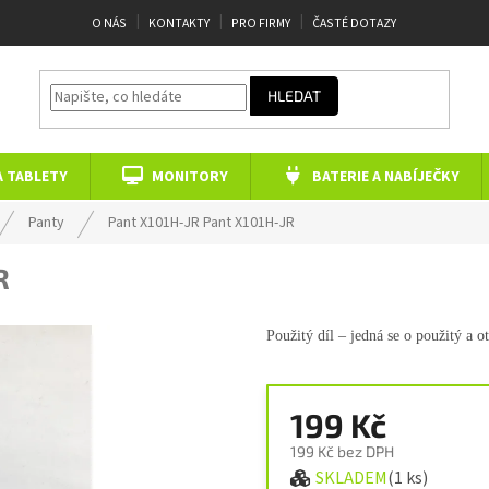
O NÁS
KONTAKTY
PRO FIRMY
ČASTÉ DOTAZY
HLEDAT
A TABLETY
MONITORY
BATERIE A NABÍJEČKY
Panty
Pant X101H-JR
Pant X101H-JR
R
Použitý díl – jedná se o použitý a o
199 Kč
199 Kč bez DPH
SKLADEM
(1 ks)
Měrná cena: