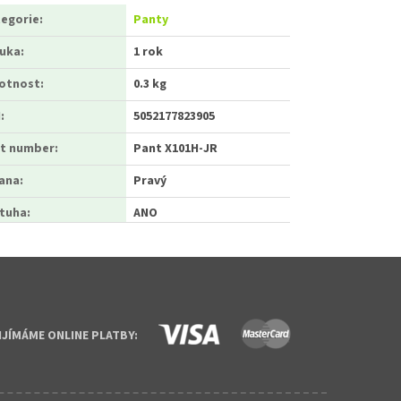
egorie
:
Panty
ruka
:
1 rok
otnost
:
0.3 kg
N
:
5052177823905
t number
:
Pant X101H-JR
ana
:
Pravý
tuha
:
ANO
IJÍMÁME ONLINE PLATBY: