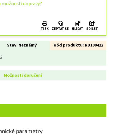
u možnosti dopravy?
TISK
ZEPTAT SE
HLÍDAT
SDÍLET
Stav:
Neznámý
Kód produktu:
RD100422
ná
Možnosti doručení
hnické parametry