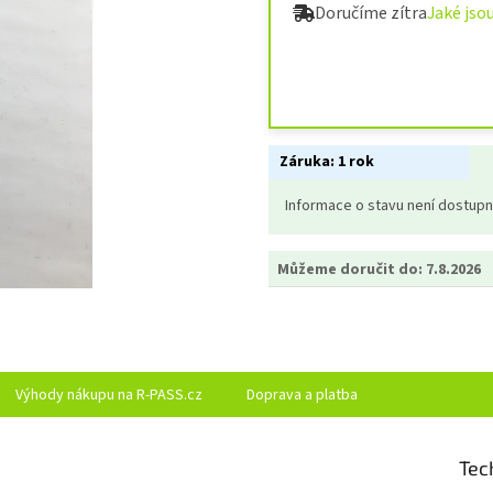
Doručíme zítra
Jaké jso
Záruka:
1 rok
Informace o stavu není dostup
Můžeme doručit do:
7.8.2026
Výhody nákupu na R-PASS.cz
Doprava a platba
Tec