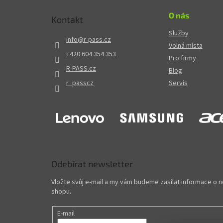
O nás
Kontakt
Služby
info
@
r-pass.cz
Volná místa
+420 604 354 353
Pro firmy
R-PASS.cz
Blog
r_passcz
Servis
Odebírat newsletter
Vložte svůj e-mail a my vám budeme zasílat informace o
shopu.
E-mail