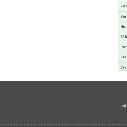
Kat
Zá
Hm
EA
Par
Str
Výz
PŘ