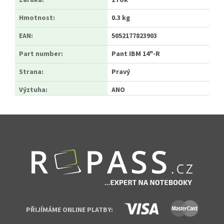
Záruka
:
1 rok
Hmotnost
:
0.3 kg
EAN
:
5052177823903
Part number
:
Pant IBM 14"-R
Strana
:
Pravý
Výztuha
:
ANO
Zápatí
PŘIJÍMÁME ONLINE PLATBY: