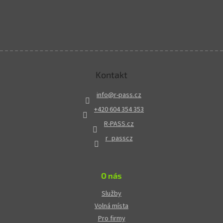
Kontakt
info
@
r-pass.cz
+420 604 354 353
R-PASS.cz
r_passcz
O nás
Služby
Volná místa
Pro firmy