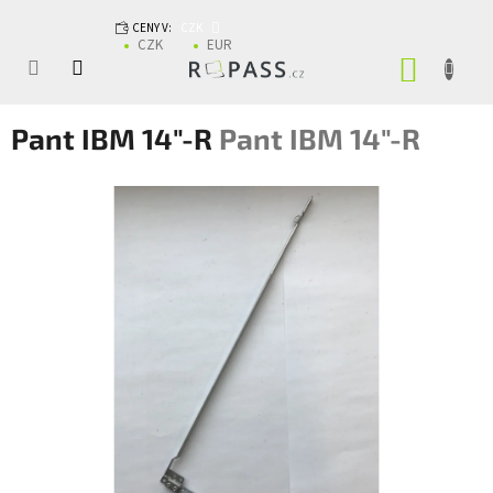
Přejít na obsah
CENY V:
CZK
CZK
EUR
NÁKUP
Pant IBM 14"-R
Pant IBM 14"-R