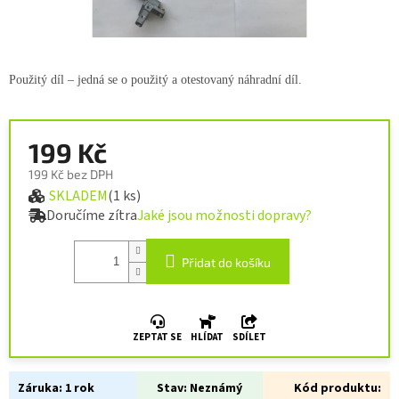
Použitý díl – jedná se o použitý a otestovaný náhradní díl.
199 Kč
199 Kč bez DPH
SKLADEM
(1 ks)
Měrná cena:
Doručíme zítra
Jaké jsou možnosti dopravy?
Přidat do košíku
ZEPTAT SE
HLÍDAT
SDÍLET
Záruka:
1 rok
Stav:
Neznámý
Kód produktu: