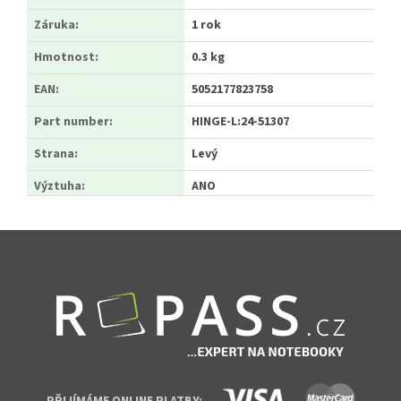
Záruka
:
1 rok
Hmotnost
:
0.3 kg
EAN
:
5052177823758
Part number
:
HINGE-L:24-51307
Strana
:
Levý
Výztuha
:
ANO
Zápatí
PŘIJÍMÁME ONLINE PLATBY: