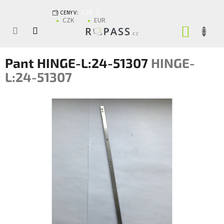
Přejít na obsah
CENY V:
CZK
CZK
EUR
NÁKUP
Pant HINGE-L:24-51307
HINGE-
L:24-51307