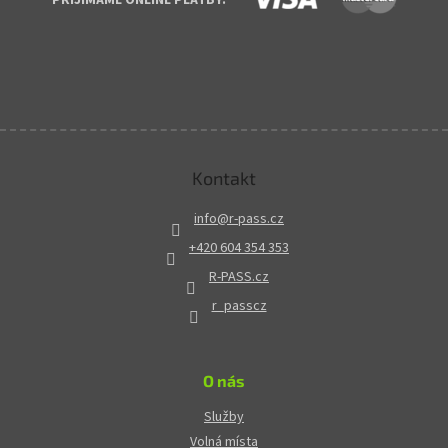
Kontakt
info
@
r-pass.cz
+420 604 354 353
R-PASS.cz
r_passcz
O nás
Služby
Volná místa