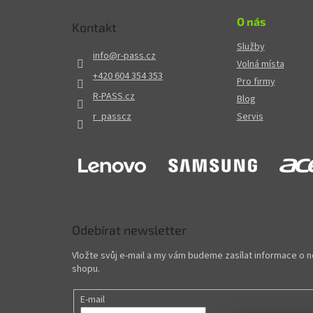
O nás
Kontakt
Služby
info
@
r-pass.cz
Volná místa
+420 604 354 353
Pro firmy
R-PASS.cz
Blog
r_passcz
Servis
Odebírat newsletter
Vložte svůj e-mail a my vám budeme zasílat informace o
shopu.
E-mail