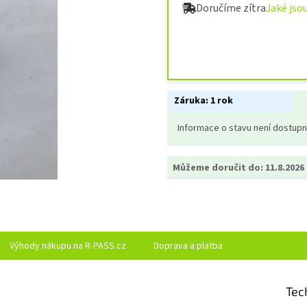
Doručíme zítra
Jaké jso
Záruka:
1 rok
Informace o stavu není dostup
Můžeme doručit do:
11.8.2026
Výhody nákupu na R-PASS.cz
Doprava a platba
Tec