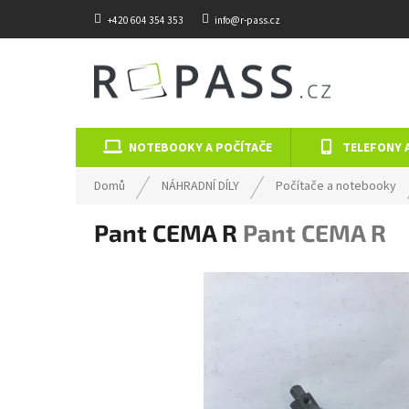
Přejít na obsah
+420 604 354 353
info@r-pass.cz
NOTEBOOKY A POČÍTAČE
TELEFONY 
Domů
NÁHRADNÍ DÍLY
Počítače a notebooky
Pant CEMA R
Pant CEMA R