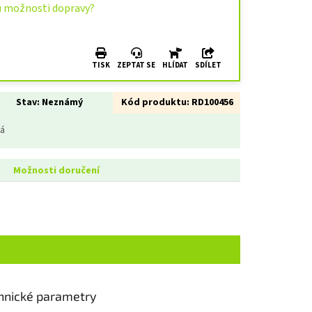
u možnosti dopravy?
TISK
ZEPTAT SE
HLÍDAT
SDÍLET
Stav:
Neznámý
Kód produktu:
RD100456
ná
Možnosti doručení
hnické parametry