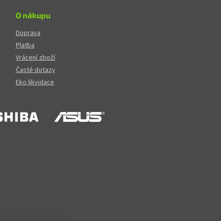
O nákupu
Doprava
Platba
Vrácení zboží
Časté dotazy
Eko likvidace