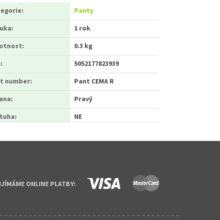
egorie
:
Panty
ruka
:
1 rok
otnost
:
0.3 kg
N
:
5052177823939
t number
:
Pant CEMA R
ana
:
Pravý
tuha
:
NE
IJÍMÁME ONLINE PLATBY: