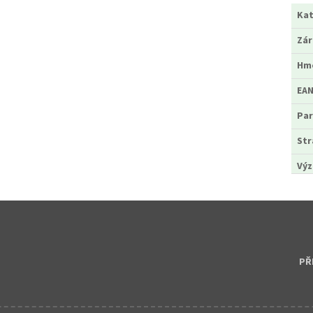
Kat
Zá
Hm
EA
Par
Str
Výz
PŘ