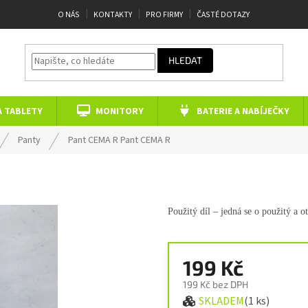
O NÁS
KONTAKTY
PRO FIRMY
ČASTÉ DOTAZY
HLEDAT
A TABLETY
MONITORY
BATERIE A NABÍJEČKY
Panty
Pant CEMA R
Pant CEMA R
Použitý díl – jedná se o použitý a o
199 Kč
199 Kč bez DPH
SKLADEM
(1 ks)
Měrná cena: