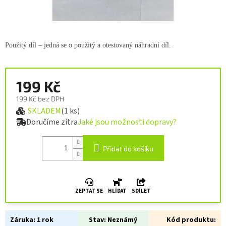
Použitý díl – jedná se o použitý a otestovaný náhradní díl.
199 Kč
199 Kč bez DPH
SKLADEM
(1 ks)
Měrná cena:
Doručíme zítra
Jaké jsou možnosti dopravy?
Přidat do košíku
ZEPTAT SE
HLÍDAT
SDÍLET
Záruka:
1 rok
Stav:
Neznámý
Kód produktu: