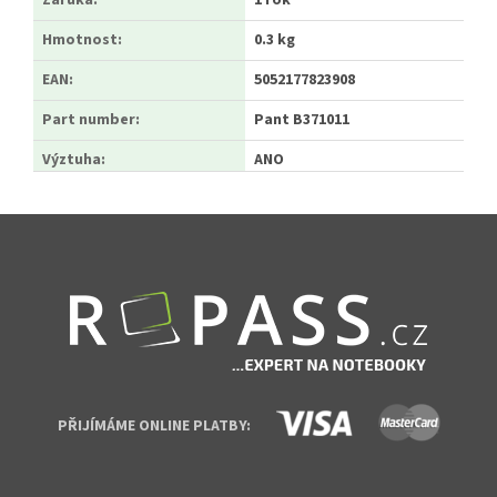
Záruka
:
1 rok
Hmotnost
:
0.3 kg
EAN
:
5052177823908
Part number
:
Pant B371011
Výztuha
:
ANO
Zápatí
PŘIJÍMÁME ONLINE PLATBY: