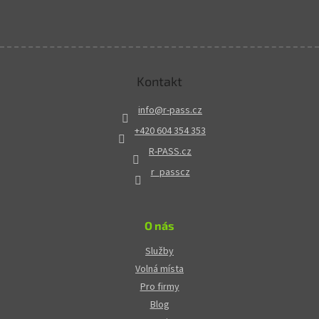
Kontakt
info
@
r-pass.cz
+420 604 354 353
R-PASS.cz
r_passcz
O nás
Služby
Volná místa
Pro firmy
Blog