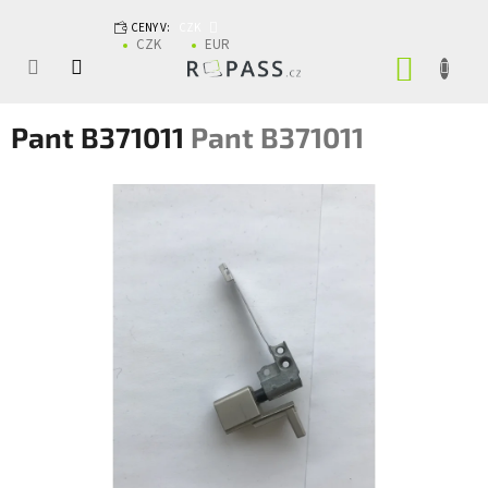
Přejít na obsah
CENY V:
CZK
CZK
EUR
NÁKUP
Pant B371011
Pant B371011