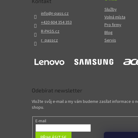
Kontakt
Služby
info
@
r-pass.cz
Volná místa
+420 604 354 353
Pro firmy
R-PASS.cz
Blog
r_passcz
Servis
Odebírat newsletter
Vložte svůj e-mail a my vám budeme zasílat informace o
shopu.
E-mail
PŘIHLÁSIT SE