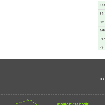
Kat
Zá
Hm
EA
Par
Výz
PŘ
Mohlo by se hodit