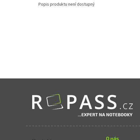
Popis produktu není dostupný
Zápatí
O nás