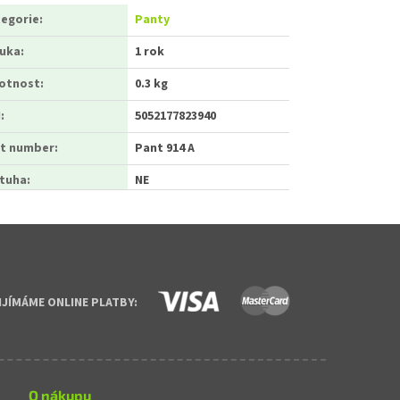
egorie
:
Panty
ruka
:
1 rok
otnost
:
0.3 kg
N
:
5052177823940
t number
:
Pant 914 A
tuha
:
NE
IJÍMÁME ONLINE PLATBY:
O nákupu