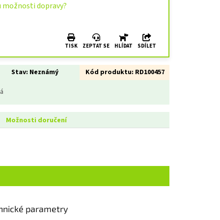
u možnosti dopravy?
TISK
ZEPTAT SE
HLÍDAT
SDÍLET
Stav:
Neznámý
Kód produktu:
RD100457
ná
Možnosti doručení
hnické parametry