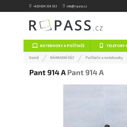
Přejít na obsah
+420 604 354 353
info@r-pass.cz
NOTEBOOKY A POČÍTAČE
TELEFONY 
Domů
NÁHRADNÍ DÍLY
Počítače a notebooky
Pant 914 A
Pant 914 A