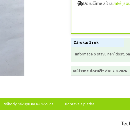
Doručíme zítra
Jaké jso
Záruka:
1 rok
Informace o stavu není dostup
Můžeme doručit do:
7.8.2026
Výhody nákupu na R-PASS.cz
Doprava a platba
Tec