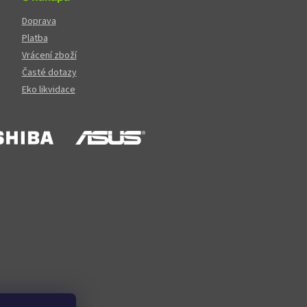
Doprava
Platba
Vrácení zboží
Časté dotazy
Eko likvidace