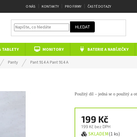
O NÁS
KONTAKTY
PRO FIRMY
ČASTÉ DOTAZY
HLEDAT
A TABLETY
MONITORY
BATERIE A NABÍJEČKY
Panty
Pant 914 A
Pant 914 A
Použitý díl – jedná se o použitý a o
199 Kč
199 Kč bez DPH
SKLADEM
(1 ks)
Měrná cena: