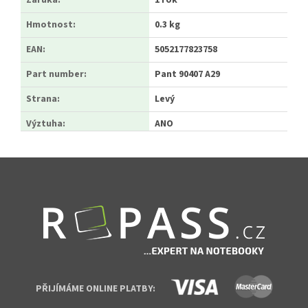
Záruka
:
1 rok
Hmotnost
:
0.3 kg
EAN
:
5052177823758
Part number
:
Pant 90407 A29
Strana
:
Levý
Výztuha
:
ANO
Zápatí
PŘIJÍMÁME ONLINE PLATBY: