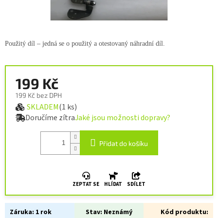
Použitý díl – jedná se o použitý a otestovaný náhradní díl.
199 Kč
199 Kč bez DPH
SKLADEM
(1 ks)
Měrná cena:
Doručíme zítra
Jaké jsou možnosti dopravy?
Přidat do košíku
ZEPTAT SE
HLÍDAT
SDÍLET
Záruka:
1 rok
Stav:
Neznámý
Kód produktu: