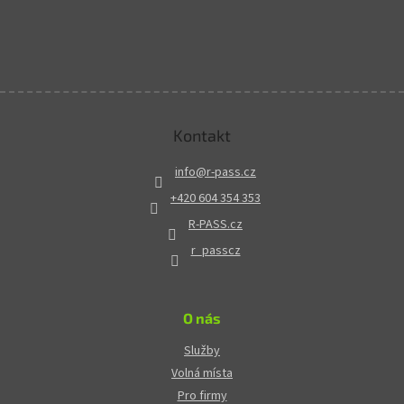
Kontakt
info
@
r-pass.cz
+420 604 354 353
R-PASS.cz
r_passcz
O nás
Služby
Volná místa
Pro firmy