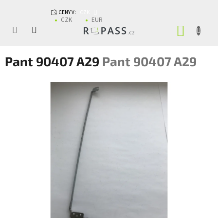
Přejít na obsah
CENY V:
CZK
CZK
EUR
NÁKUP
Pant 90407 A29
Pant 90407 A29