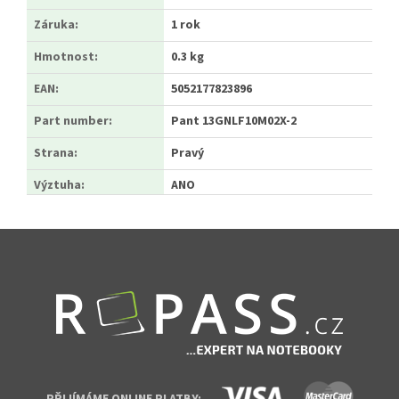
Záruka
:
1 rok
Hmotnost
:
0.3 kg
EAN
:
5052177823896
Part number
:
Pant 13GNLF10M02X-2
Strana
:
Pravý
Výztuha
:
ANO
Zápatí
PŘIJÍMÁME ONLINE PLATBY: