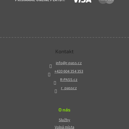
Kontakt
info
@
r-pass.cz
+420 604 354 353
R-PASS.cz
r_passcz
O nás
Služby
Volná místa