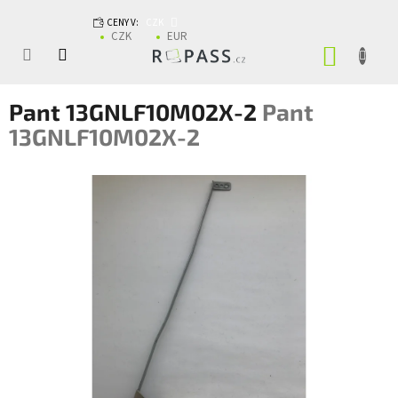
Přejít na obsah
CENY V:
CZK
CZK
EUR
NÁKUP
Pant 13GNLF10M02X-2
Pant
13GNLF10M02X-2