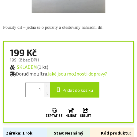
Použitý díl – jedná se o použitý a otestovaný náhradní díl.
199 Kč
199 Kč bez DPH
SKLADEM
(1 ks)
Měrná cena:
Doručíme zítra
Jaké jsou možnosti dopravy?
Přidat do košíku
ZEPTAT SE
HLÍDAT
SDÍLET
Záruka:
1 rok
Stav:
Neznámý
Kód produktu: