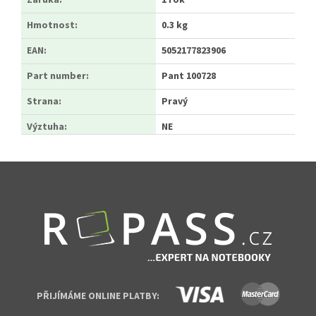
Záruka
:
1 rok
Hmotnost
:
0.3 kg
EAN
:
5052177823906
Part number
:
Pant 100728
Strana
:
Pravý
Výztuha
:
NE
Zápatí
PŘIJÍMÁME ONLINE PLATBY: