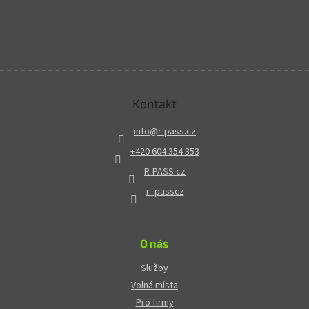
Kontakt
info
@
r-pass.cz
+420 604 354 353
R-PASS.cz
r_passcz
O nás
Služby
Volná místa
Pro firmy