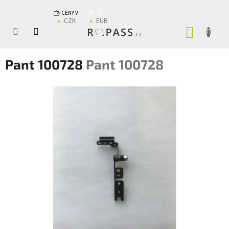
Přejít na obsah
CENY V:
CZK
CZK
EUR
NÁKUP
Pant 100728
Pant 100728