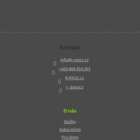
Kontakt
info
@
r-pass.cz
+420 604 354 353
R-PASS.cz
r_passcz
O nás
Služby
Volná místa
Pro firmy