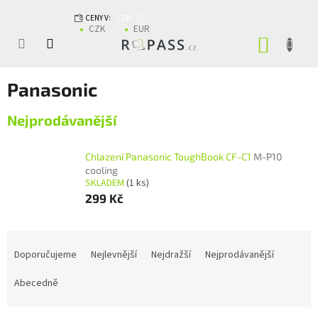
Přejít na obsah
CENY V:
CZK
CZK
EUR
NÁKUP
Panasonic
Nejprodávanější
Chlazení Panasonic ToughBook CF-C1
M-P10
cooling
SKLADEM
(1 ks)
299 Kč
Řazení produktů
Doporučujeme
Nejlevnější
Nejdražší
Nejprodávanější
Abecedně