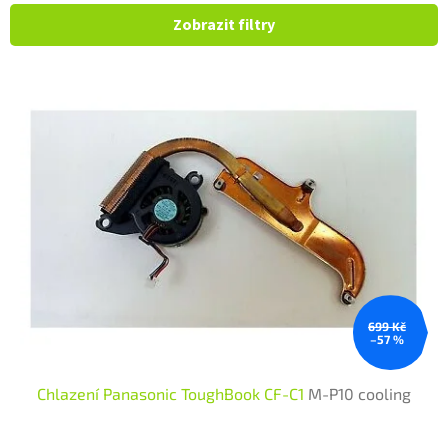
Zobrazit filtry
Výpis produktů
699 Kč
–57 %
Chlazení Panasonic ToughBook CF-C1
M-P10 cooling