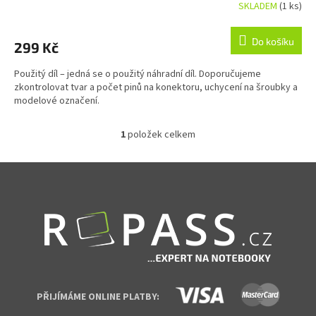
SKLADEM
(1 ks)
Do košíku
299 Kč
Použitý díl – jedná se o použitý náhradní díl. Doporučujeme
zkontrolovat tvar a počet pinů na konektoru, uchycení na šroubky a
modelové označení.
1
položek celkem
Ovládací prvky výpisu
Zápatí
PŘIJÍMÁME ONLINE PLATBY: