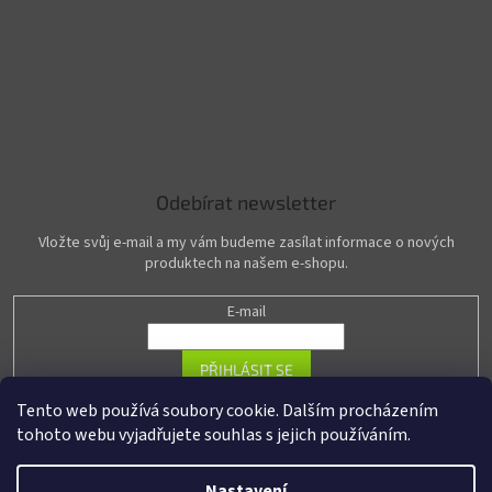
Odebírat newsletter
Vložte svůj e-mail a my vám budeme zasílat informace o nových
produktech na našem e-shopu.
E-mail
PŘIHLÁSIT SE
Tento web používá soubory cookie. Dalším procházením
tohoto webu vyjadřujete souhlas s jejich používáním.
Vytvořil Shoptet
Nastavení