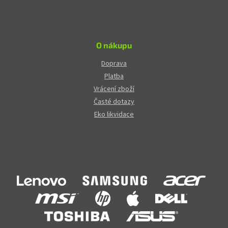
O nákupu
Doprava
Platba
Vrácení zboží
Časté dotazy
Eko likvidace