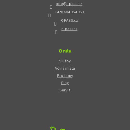
info
@
r-pass.cz
+420 604 354 353
R-PASS.cz
r_passcz
O nás
Služby
Volná místa
Pro firmy
Blog
Servis