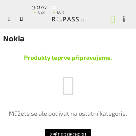
Přejít na obsah
CENY V:
CZK
CZK
EUR
NÁKUP
Nokia
Produkty teprve připravujeme.
Můžete se ale podívat na ostatní kategorie.
ZPĚT DO OBCHODU