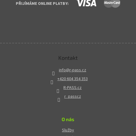
PŘIJÍMÁME ONLINE PLATBY:
Kontakt
info
@
r-pass.cz
+420 604 354 353
R-PASS.cz
r_passcz
O nás
Služby