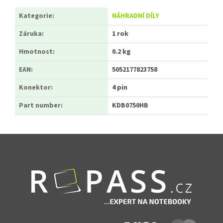
Kategorie
:
NÁHRADNÍ DÍLY
Záruka
:
1 rok
Hmotnost
:
0.2 kg
EAN
:
5052177823758
Konektor
:
4 pin
Part number
:
KDB0750HB
Zápatí