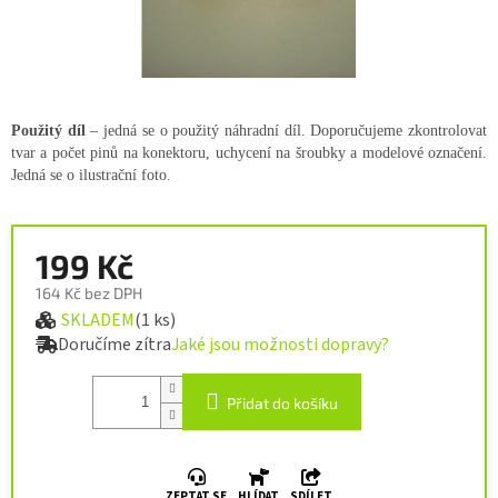
Použitý díl
– jedná se o použitý náhradní díl. Doporučujeme zkontrolovat
tvar a počet pinů na konektoru, uchycení na šroubky a modelové označení.
Jedná se o ilustrační foto.
199 Kč
164 Kč bez DPH
SKLADEM
(1 ks)
Měrná cena:
Doručíme zítra
Jaké jsou možnosti dopravy?
Přidat do košíku
ZEPTAT SE
HLÍDAT
SDÍLET