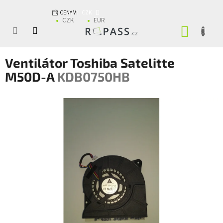
Přejít na obsah
CENY V:
CZK
CZK
EUR
NÁKUP
Ventilátor Toshiba Satelitte
M50D-A
KDB0750HB