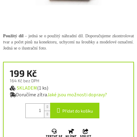
Použitý díl
– jedná se o použitý náhradní díl. Doporučujeme zkontrolovat
tvar a počet pinů na konektoru, uchycení na šroubky a modelové označení.
Jedná se o ilustrační foto.
199 Kč
164 Kč bez DPH
SKLADEM
(1 ks)
Měrná cena:
Doručíme zítra
Jaké jsou možnosti dopravy?
Přidat do košíku
ZEPTAT SE
HLÍDAT
SDÍLET