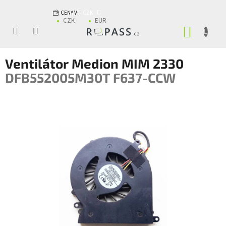
Přejít na obsah
CENY V:
CZK
CZK
EUR
NÁKUP
Ventilátor Medion MIM 2330
DFB552005M30T F637-CCW