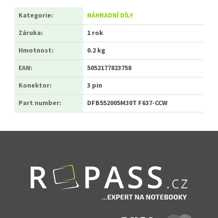
Kategorie
:
NÁHRADNÍ DÍLY
Záruka
:
1 rok
Hmotnost
:
0.2 kg
EAN
:
5052177823758
Konektor
:
3 pin
Part number
:
DFB552005M30T F637-CCW
Zápatí