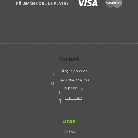
PŘIJÍMÁME ONLINE PLATBY:
Kontakt
info
@
r-pass.cz
+420 604 354 353
R-PASS.cz
r_passcz
O nás
Služby