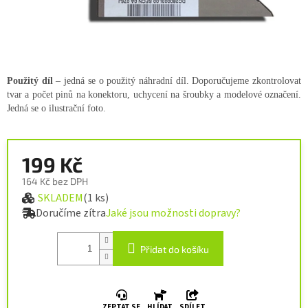
Použitý díl
– jedná se o použitý náhradní díl. Doporučujeme zkontrolovat
tvar a počet pinů na konektoru, uchycení na šroubky a modelové označení.
Jedná se o ilustrační foto.
199 Kč
164 Kč bez DPH
SKLADEM
(1 ks)
Měrná cena:
Doručíme zítra
Jaké jsou možnosti dopravy?
Přidat do košíku
ZEPTAT SE
HLÍDAT
SDÍLET