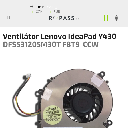
Přejít na obsah
CENY V:
CZK
CZK
EUR
NÁKUP
Ventilátor Lenovo IdeaPad Y430
DFS531205M30T F8T9-CCW