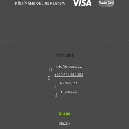
PŘIJÍMÁME ONLINE PLATBY:
Kontakt
info
@
r-pass.cz
+420 604 354 353
R-PASS.cz
r_passcz
O nás
Služby