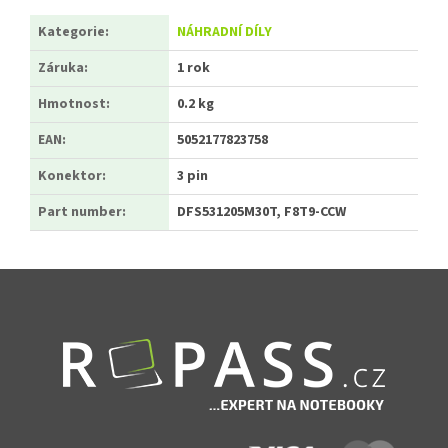
Kategorie
:
NÁHRADNÍ DÍLY
Záruka
:
1 rok
Hmotnost
:
0.2 kg
EAN
:
5052177823758
Konektor
:
3 pin
Part number
:
DFS531205M30T, F8T9-CCW
Zápatí