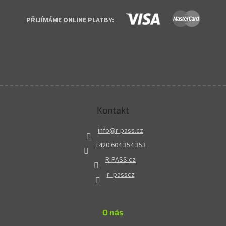
PŘIJÍMÁME ONLINE PLATBY:
Kontakt
info
@
r-pass.cz
+420 604 354 353
R-PASS.cz
r_passcz
O nás