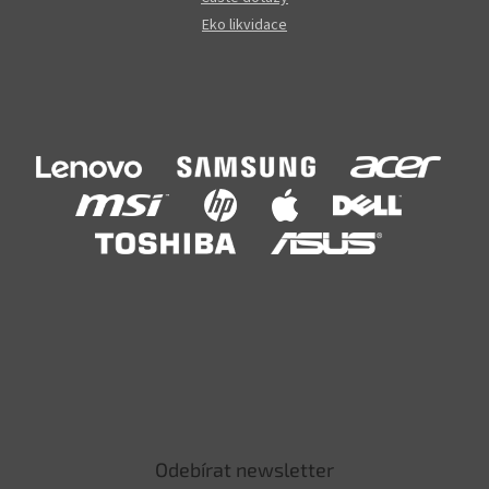
Eko likvidace
Odebírat newsletter