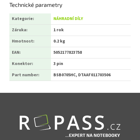
Technické parametry
Kategorie
:
NÁHRADNÍ DÍLY
Záruka
:
1 rok
Hmotnost
:
0.2 kg
EAN
:
5052177823758
Konektor
:
3 pin
Part number
:
BSB0705HC, DTAAF011703506
Zápatí