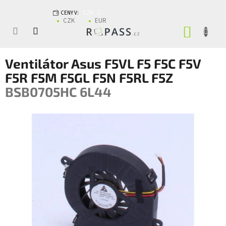
Přejít na obsah
CENY V:
CZK
CZK
EUR
NÁKUP
Ventilátor Asus F5VL F5 F5C F5V
F5R F5M F5GL F5N F5RL F5Z
BSB0705HC 6L44