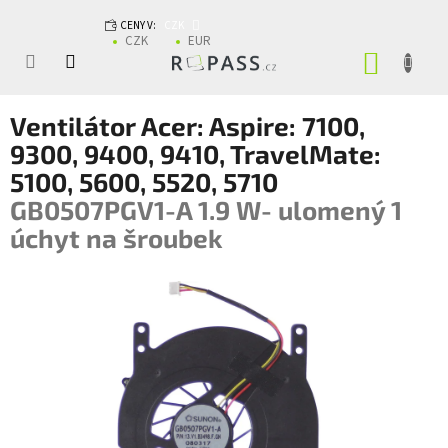
Přejít na obsah
CENY V:
CZK
CZK
EUR
NÁKUP
Ventilátor Acer: Aspire: 7100,
9300, 9400, 9410, TravelMate:
5100, 5600, 5520, 5710
GB0507PGV1-A 1.9 W- ulomený 1
úchyt na šroubek