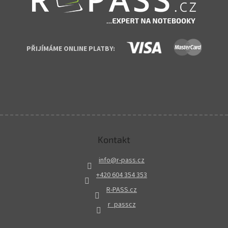
PŘIJÍMÁME ONLINE PLATBY:
Kontakt
info
@
r-pass.cz
+420 604 354 353
R-PASS.cz
r_passcz