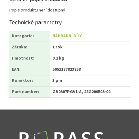
Popis produktu není dostupný
Technické parametry
Kategorie
:
NÁHRADNÍ DÍLY
Záruka
:
1 rok
Hmotnost
:
0.2 kg
EAN
:
5052177823758
Konektor
:
3 pin
Part number
:
GB0507PGV1-A, 28G200505-00
Zápatí