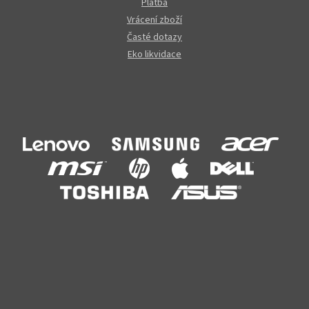
Platba
Vrácení zboží
Časté dotazy
Eko likvidace