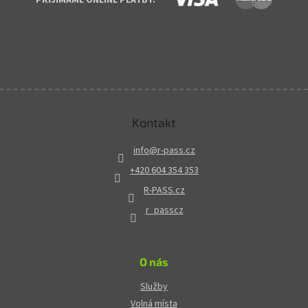
Kontakt
info
@
r-pass.cz
+420 604 354 353
R-PASS.cz
r_passcz
O nás
Služby
Volná místa