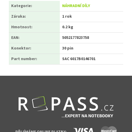
Kategorie
:
NÁHRADNÍ DÍLY
Záruka
:
1 rok
Hmotnost
:
0.2 kg
EAN
:
5052177823758
Konektor
:
30 pin
Part number
:
SAC 6017B0146701
Zápatí
PŘIJÍMÁME ONLINE PLATBY: