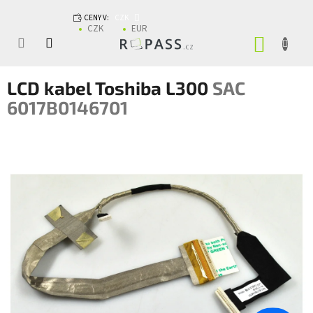
Přejít na obsah
CENY V:
CZK
CZK
EUR
NÁKUP
LCD kabel Toshiba L300
SAC
6017B0146701