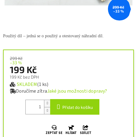
299 Kč
–33 %
Použitý díl – jedná se o použitý a
otestovaný náhradní díl.
299 Kč
–33 %
199 Kč
199 Kč bez DPH
SKLADEM
(1 ks)
Měrná cena:
Doručíme zítra
Jaké jsou možnosti dopravy?
Přidat do košíku
ZEPTAT SE
HLÍDAT
SDÍLET