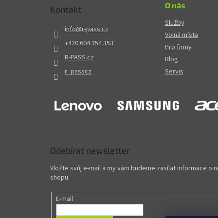
O nás
Kontakt
Služby
info
@
r-pass.cz
Volná místa
+420 604 354 353
Pro firmy
R-PASS.cz
Blog
r_passcz
Servis
Odebírat newsletter
Vložte svůj e-mail a my vám budeme zasílat informace o
shopu.
E-mail