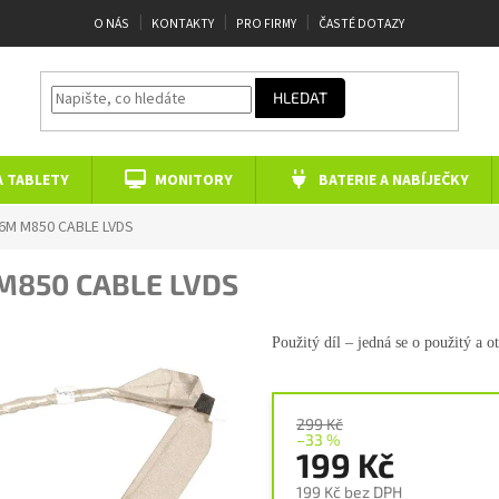
O NÁS
KONTAKTY
PRO FIRMY
ČASTÉ DOTAZY
HLEDAT
A TABLETY
MONITORY
BATERIE A NABÍJEČKY
86M
M850 CABLE LVDS
M850 CABLE LVDS
Použitý díl – jedná se o použitý a
o
299 Kč
–33 %
199 Kč
199 Kč bez DPH