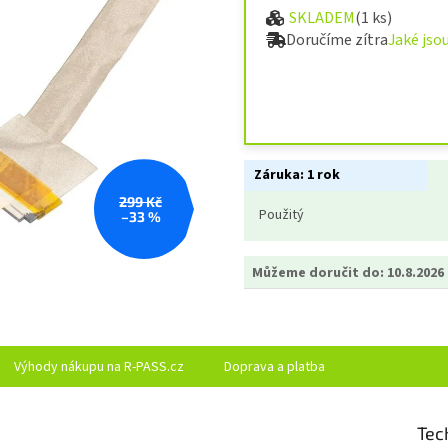
SKLADEM
(1 ks)
Měrná cena:
Doručíme zítra
Jaké jso
Záruka:
1 rok
299 Kč
Použitý
–33 %
Můžeme doručit do:
10.8.2026
Výhody nákupu na R-PASS.cz
Doprava a platba
Tec