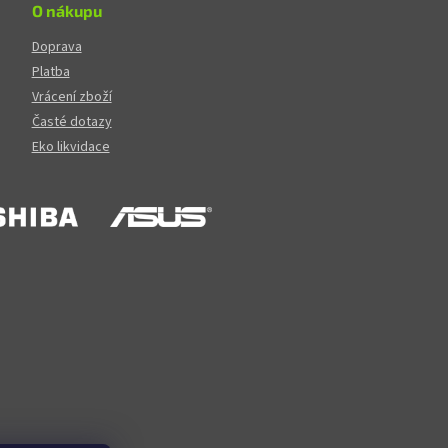
O nákupu
Doprava
Platba
Vrácení zboží
Časté dotazy
Eko likvidace