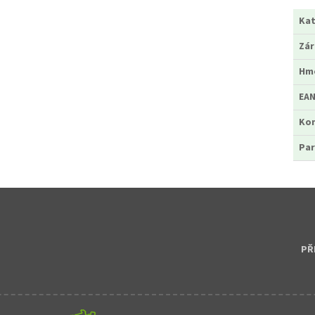
Kat
Zá
Hm
EA
Ko
Par
PŘ