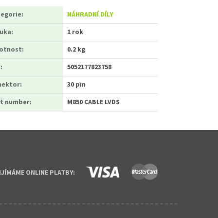
egorie
:
NÁHRADNÍ DÍLY
ruka
:
1 rok
otnost
:
0.2 kg
N
:
5052177823758
nektor
:
30 pin
t number
:
M850 CABLE LVDS
IJÍMÁME ONLINE PLATBY: