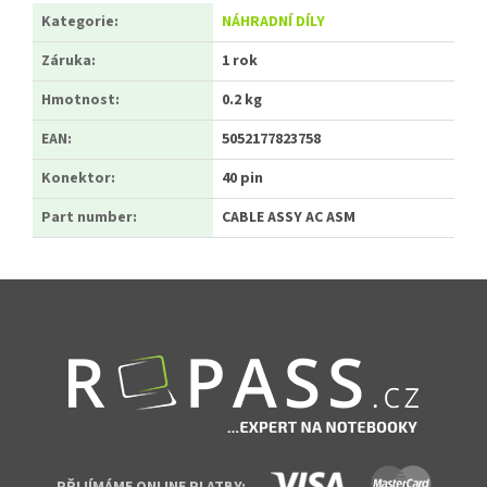
Kategorie
:
NÁHRADNÍ DÍLY
Záruka
:
1 rok
Hmotnost
:
0.2 kg
EAN
:
5052177823758
Konektor
:
40 pin
Part number
:
CABLE ASSY AC ASM
Zápatí
PŘIJÍMÁME ONLINE PLATBY: