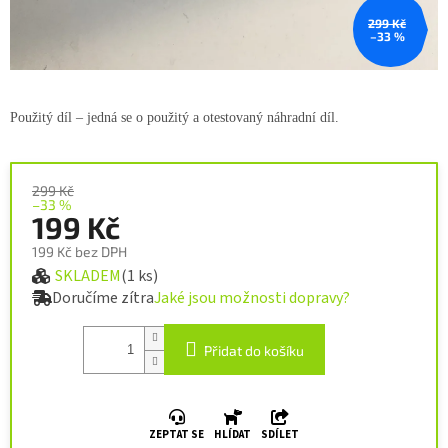
299 Kč
–33 %
Použitý díl – jedná se o použitý a
otestovaný náhradní díl.
299 Kč
–33 %
199 Kč
199 Kč bez DPH
SKLADEM
(1 ks)
Měrná cena:
Doručíme zítra
Jaké jsou možnosti dopravy?
Přidat do košíku
ZEPTAT SE
HLÍDAT
SDÍLET