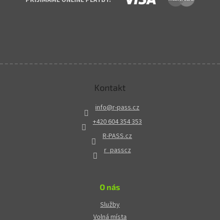
Kontakt
info
@
r-pass.cz
+420 604 354 353
R-PASS.cz
r_passcz
O nás
Služby
Volná místa