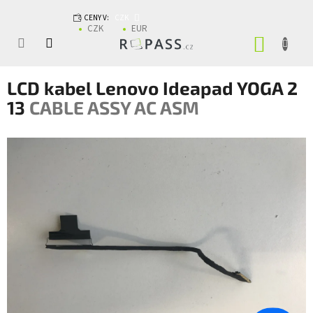
Přejít na obsah
CENY V:
CZK
CZK
EUR
NÁKUP
LCD kabel Lenovo Ideapad YOGA 2
13
CABLE ASSY AC ASM