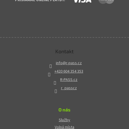
Kontakt
info
@
r-pass.cz
+420 604 354 353
R-PASS.cz
r_passcz
O nás
Služby
Volná místa