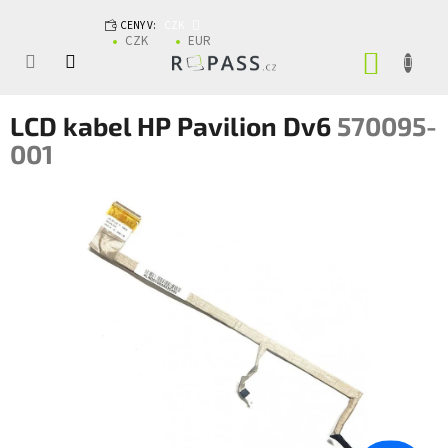
Přejít na obsah
CENY V:
CZK
CZK
EUR
NÁKUP
LCD kabel HP Pavilion Dv6
570095-
001