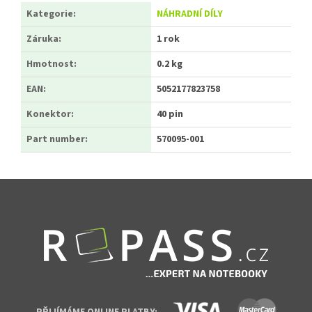
Kategorie
:
NÁHRADNÍ DÍLY
Záruka
:
1 rok
Hmotnost
:
0.2 kg
EAN
:
5052177823758
Konektor
:
40 pin
Part number
:
570095-001
Zápatí
PŘIJÍMÁME ONLINE PLATBY: