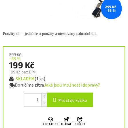
299 Kč
–33 %
Použitý díl – jedná se o použitý a
otestovaný náhradní díl.
299 Kč
–33 %
199 Kč
199 Kč bez DPH
SKLADEM
(1 ks)
Měrná cena:
Doručíme zítra
Jaké jsou možnosti dopravy?
Přidat do košíku
ZEPTAT SE
HLÍDAT
SDÍLET