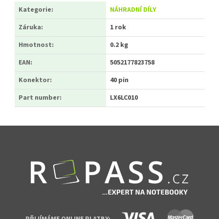
Kategorie
:
NÁHRADNÍ DÍLY
Záruka
:
1 rok
Hmotnost
:
0.2 kg
EAN
:
5052177823758
Konektor
:
40 pin
Part number
:
LX6LC010
Zápatí
PŘIJÍMÁME ONLINE PLATBY: