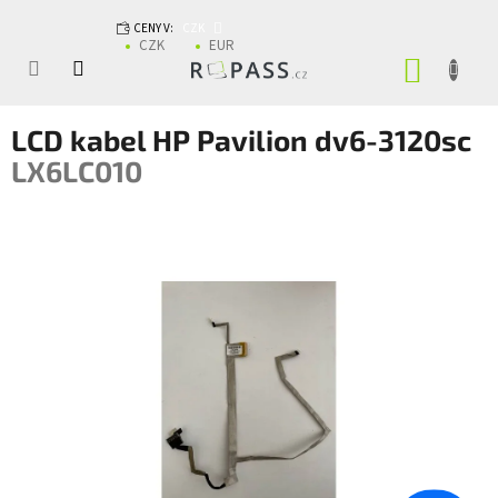
Přejít na obsah
CENY V:
CZK
CZK
EUR
NÁKUP
LCD kabel HP Pavilion dv6-3120sc
LX6LC010