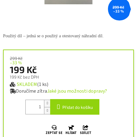
299 Kč
–33 %
Použitý díl – jedná se o použitý a
otestovaný náhradní díl.
299 Kč
–33 %
199 Kč
199 Kč bez DPH
SKLADEM
(1 ks)
Měrná cena:
Doručíme zítra
Jaké jsou možnosti dopravy?
Přidat do košíku
ZEPTAT SE
HLÍDAT
SDÍLET