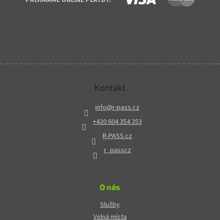
Kontakt
info
@
r-pass.cz
+420 604 354 353
R-PASS.cz
r_passcz
O nás
Služby
Volná místa