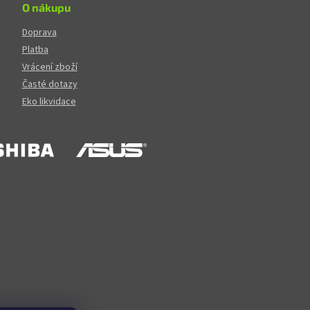
O nákupu
Doprava
Platba
Vrácení zboží
Časté dotazy
Eko likvidace