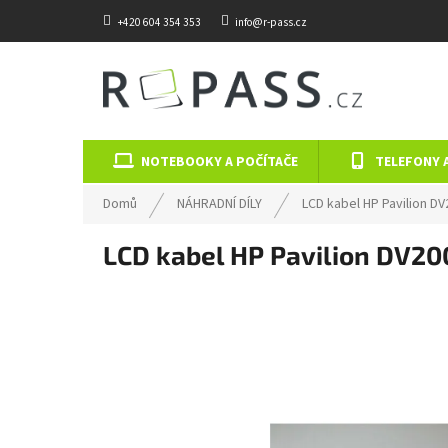
Přejít na obsah
+420 604 354 353
info@r-pass.cz
NOTEBOOKY A POČÍTAČE
TELEFONY 
Domů
NÁHRADNÍ DÍLY
LCD kabel HP Pavilion D
LCD kabel HP Pavilion DV2