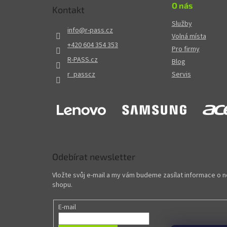
O nás
Kontakt
Služby
info
@
r-pass.cz
Volná místa
+420 604 354 353
Pro firmy
R-PASS.cz
Blog
r_passcz
Servis
Odebírat newsletter
Vložte svůj e-mail a my vám budeme zasílat informace o
shopu.
E-mail