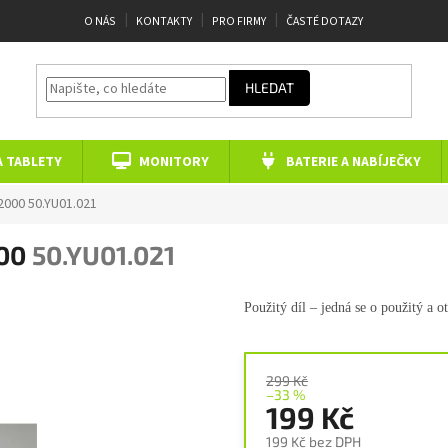
O NÁS
KONTAKTY
PRO FIRMY
ČASTÉ DOTAZY
HLEDAT
A TABLETY
MONITORY
BATERIE A NABÍJEČKY
V2000
50.YU01.021
000
50.YU01.021
Použitý díl – jedná se o použitý a
o
299 Kč
–33 %
199 Kč
199 Kč bez DPH