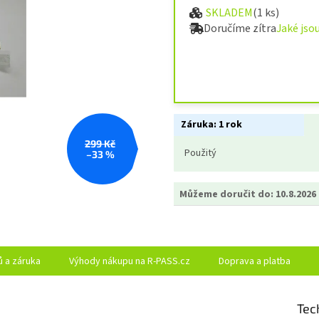
SKLADEM
(1 ks)
Měrná cena:
Doručíme zítra
Jaké jso
Záruka:
1 rok
299 Kč
Použitý
–33 %
Můžeme doručit do:
10.8.2026
ů a záruka
Výhody nákupu na R-PASS.cz
Doprava a platba
Tec