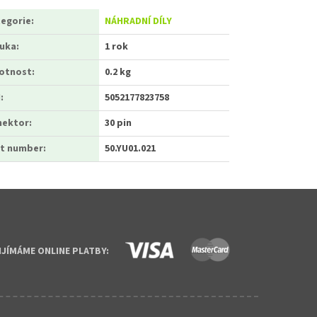
egorie
:
NÁHRADNÍ DÍLY
ruka
:
1 rok
otnost
:
0.2 kg
N
:
5052177823758
nektor
:
30 pin
t number
:
50.YU01.021
IJÍMÁME ONLINE PLATBY: