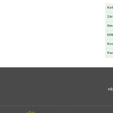
Kat
Zá
Hm
EA
Ko
Par
PŘ