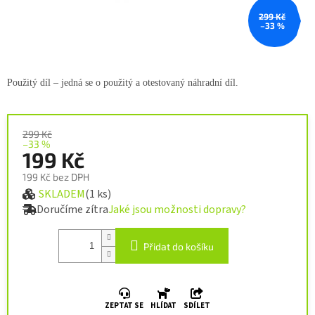
299 Kč
–33 %
Použitý díl – jedná se o použitý a
otestovaný náhradní díl.
299 Kč
–33 %
199 Kč
199 Kč bez DPH
SKLADEM
(1 ks)
Měrná cena:
Doručíme zítra
Jaké jsou možnosti dopravy?
Přidat do košíku
ZEPTAT SE
HLÍDAT
SDÍLET