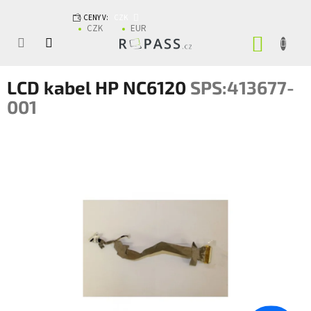
Přejít na obsah
CENY V:
CZK
CZK
EUR
NÁKUP
LCD kabel HP NC6120
SPS:413677-
001