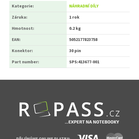
Kategorie
:
NÁHRADNÍ DÍLY
Záruka
:
1 rok
Hmotnost
:
0.2 kg
EAN
:
5052177823758
Konektor
:
30 pin
Part number
:
SPS:413677-001
Zápatí
PŘIJÍMÁME ONLINE PLATBY: