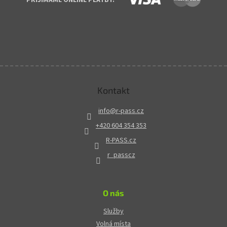
Kontakt
info
@
r-pass.cz
+420 604 354 353
R-PASS.cz
r_passcz
O nás
Služby
Volná místa