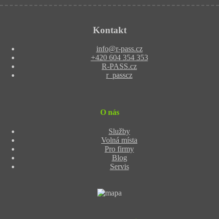
Kontakt
info
@
r-pass.cz
+420 604 354 353
R-PASS.cz
r_passcz
O nás
Služby
Volná místa
Pro firmy
Blog
Servis