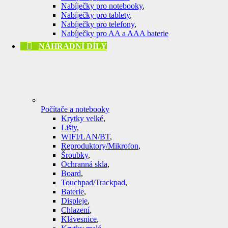
Nabíječky pro notebooky
,
Nabíječky pro tablety
,
Nabíječky pro telefony
,
Nabíječky pro AA a AAA baterie
NÁHRADNÍ DÍLY
Počítače a notebooky
Krytky velké
,
Lišty
,
WIFI/LAN/BT
,
Reproduktory/Mikrofon
,
Šroubky
,
Ochranná skla
,
Board
,
Touchpad/Trackpad
,
Baterie
,
Displeje
,
Chlazení
,
Klávesnice
,