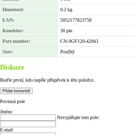
Hmotnost
:
0.2 kg
EAN
:
5052177823758
Konektor
:
30 pin
Part number
:
CN-0GF120-42943
Stav
:
Použitý
Diskuze
Buďte první, kdo napíše příspěvek k této položce.
Přidat komentář
Povinná pole
Jméno
Nevyplňujte toto pole:
E-mail