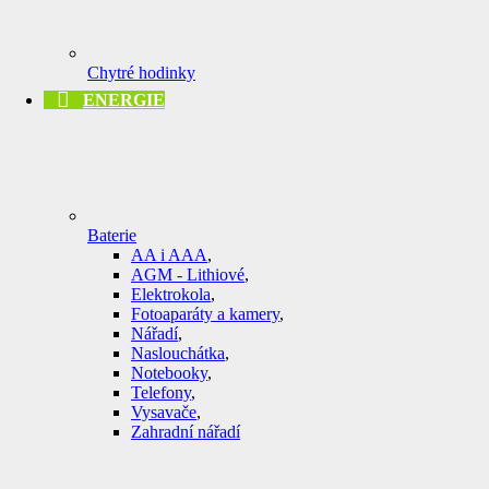
Chytré hodinky
ENERGIE
Baterie
AA i AAA
,
AGM - Lithiové
,
Elektrokola
,
Fotoaparáty a kamery
,
Nářadí
,
Naslouchátka
,
Notebooky
,
Telefony
,
Vysavače
,
Zahradní nářadí