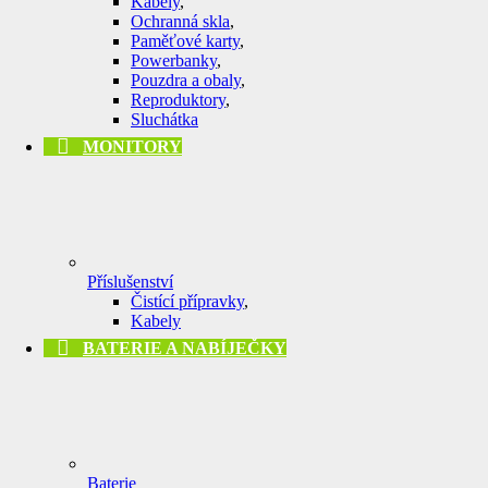
Kabely
,
Ochranná skla
,
Paměťové karty
,
Powerbanky
,
Pouzdra a obaly
,
Reproduktory
,
Sluchátka
MONITORY
Příslušenství
Čistící přípravky
,
Kabely
BATERIE A NABÍJEČKY
Baterie