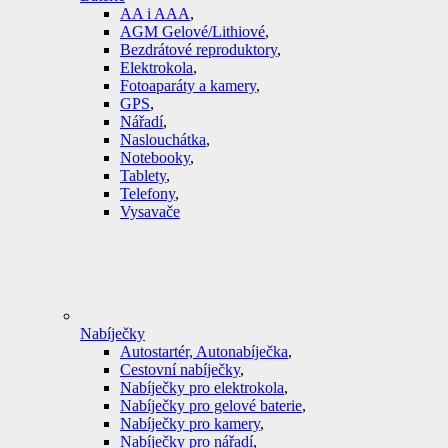
AA i AAA
,
AGM Gelové/Lithiové
,
Bezdrátové reproduktory
,
Elektrokola
,
Fotoaparáty a kamery
,
GPS
,
Nářadí
,
Naslouchátka
,
Notebooky
,
Tablety
,
Telefony
,
Vysavače
Nabíječky
Autostartér, Autonabíječka
,
Cestovní nabíječky
,
Nabíječky pro elektrokola
,
Nabíječky pro gelové baterie
,
Nabíječky pro kamery
,
Nabíječky pro nářadí
,