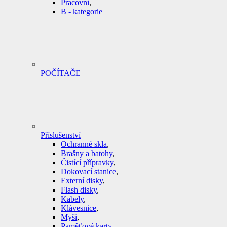
Pracovní
,
B - kategorie
POČÍTAČE
Příslušenství
Ochranné skla
,
Brašny a batohy
,
Čistící přípravky
,
Dokovací stanice
,
Externí disky
,
Flash disky
,
Kabely
,
Klávesnice
,
Myši
,
Paměťové karty
,