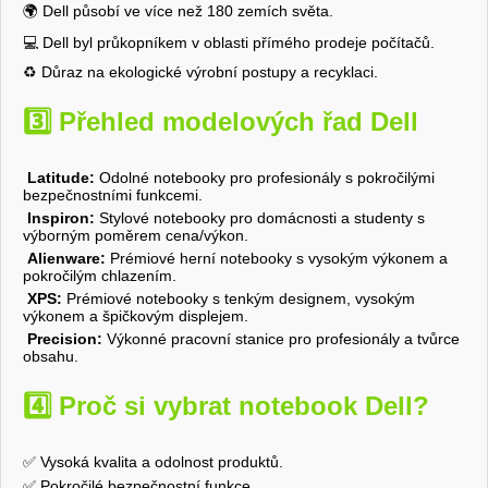
🌍 Dell působí ve více než 180 zemích světa.
💻 Dell byl průkopníkem v oblasti přímého prodeje počítačů.
♻️ Důraz na ekologické výrobní postupy a recyklaci.
3️⃣ Přehled modelových řad Dell
Latitude:
Odolné notebooky pro profesionály s pokročilými
bezpečnostními funkcemi.
Inspiron:
Stylové notebooky pro domácnosti a studenty s
výborným poměrem cena/výkon.
Alienware:
Prémiové herní notebooky s vysokým výkonem a
pokročilým chlazením.
XPS:
Prémiové notebooky s tenkým designem, vysokým
výkonem a špičkovým displejem.
Precision:
Výkonné pracovní stanice pro profesionály a tvůrce
obsahu.
4️⃣ Proč si vybrat notebook Dell?
✅ Vysoká kvalita a odolnost produktů.
✅ Pokročilé bezpečnostní funkce.