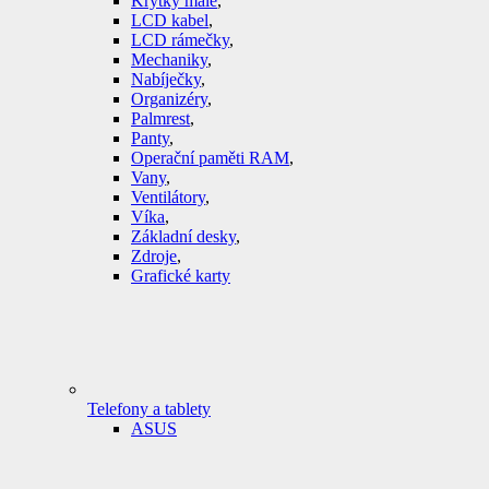
Krytky malé
,
LCD kabel
,
LCD rámečky
,
Mechaniky
,
Nabíječky
,
Organizéry
,
Palmrest
,
Panty
,
Operační paměti RAM
,
Vany
,
Ventilátory
,
Víka
,
Základní desky
,
Zdroje
,
Grafické karty
Telefony a tablety
ASUS