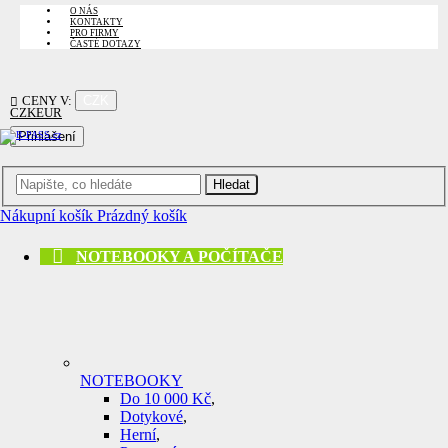
O NÁS
KONTAKTY
PRO FIRMY
ČASTÉ DOTAZY
CZK
CENY V:
CZK
EUR
Přihlášení
Hledat
Nákupní košík
Prázdný košík
NOTEBOOKY A POČÍTAČE
NOTEBOOKY
Do 10 000 Kč
,
Dotykové
,
Herní
,