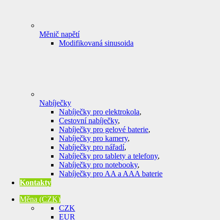
Měnič napětí
Modifikovaná sinusoida
Nabíječky
Nabíječky pro elektrokola
,
Cestovní nabíječky
,
Nabíječky pro gelové baterie
,
Nabíječky pro kamery
,
Nabíječky pro nářadí
,
Nabíječky pro tablety a telefony
,
Nabíječky pro notebooky
,
Nabíječky pro AA a AAA baterie
Kontakty
Měna
(CZK)
CZK
EUR