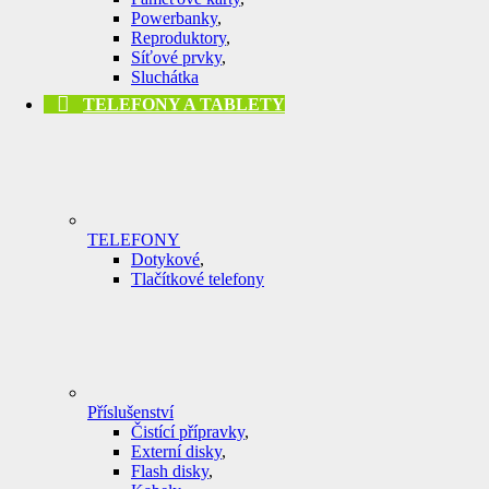
Powerbanky
,
Reproduktory
,
Síťové prvky
,
Sluchátka
TELEFONY A TABLETY
TELEFONY
Dotykové
,
Tlačítkové telefony
Příslušenství
Čistící přípravky
,
Externí disky
,
Flash disky
,