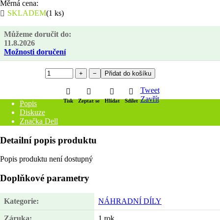
Měrná cena:
SKLADEM
(1 ks)
Můžeme doručit do:
11.8.2026
Možnosti doručení
+
−
Přidat do košíku
Tweet
Zavřít
Tisk
Zeptat se
Hlídat
Sdílet
Popis
Diskuze
Značka
Dell
Detailní popis produktu
Popis produktu není dostupný
Doplňkové parametry
Kategorie
:
NÁHRADNÍ DÍLY
Záruka
:
1 rok