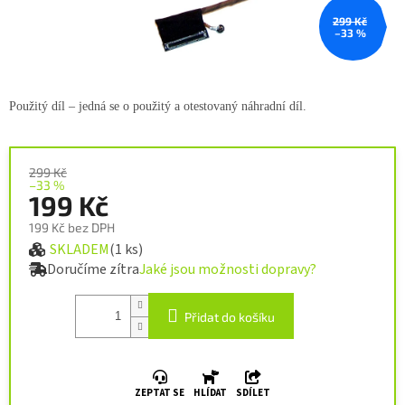
299 Kč
–33 %
Použitý díl – jedná se o použitý a
otestovaný náhradní díl.
299 Kč
–33 %
199 Kč
199 Kč bez DPH
SKLADEM
(1 ks)
Měrná cena:
Doručíme zítra
Jaké jsou možnosti dopravy?
Přidat do košíku
ZEPTAT SE
HLÍDAT
SDÍLET