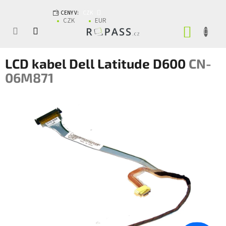
Přejít na obsah
CENY V:
CZK
CZK
EUR
NÁKUP
LCD kabel Dell Latitude D600
CN-
06M871