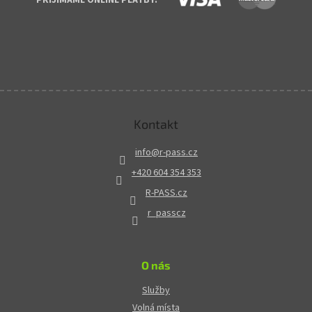
Kontakt
info
@
r-pass.cz
+420 604 354 353
R-PASS.cz
r_passcz
O nás
Služby
Volná místa