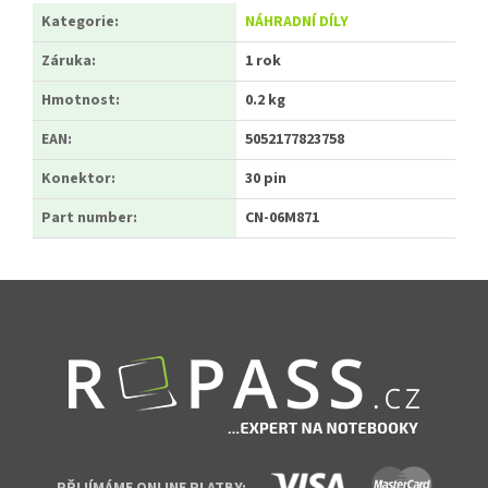
Kategorie
:
NÁHRADNÍ DÍLY
Záruka
:
1 rok
Hmotnost
:
0.2 kg
EAN
:
5052177823758
Konektor
:
30 pin
Part number
:
CN-06M871
Zápatí
PŘIJÍMÁME ONLINE PLATBY: