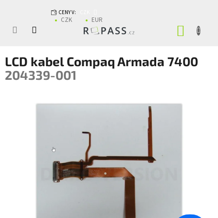
Přejít na obsah
CENY V:
CZK
CZK
EUR
NÁKUP
LCD kabel Compaq Armada 7400
204339-001