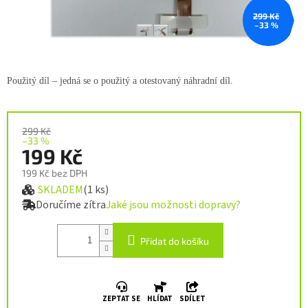
299 Kč
–33 %
Použitý díl – jedná se o použitý a
otestovaný náhradní díl.
299 Kč
–33 %
199 Kč
199 Kč bez DPH
SKLADEM
(1 ks)
Měrná cena:
Doručíme zítra
Jaké jsou možnosti dopravy?
Přidat do košíku
ZEPTAT SE
HLÍDAT
SDÍLET