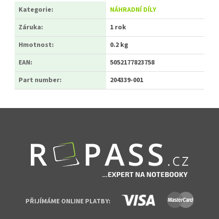
Kategorie
:
NÁHRADNÍ DÍLY
Záruka
:
1 rok
Hmotnost
:
0.2 kg
EAN
:
5052177823758
Part number
:
204339-001
Zápatí
PŘIJÍMÁME ONLINE PLATBY: