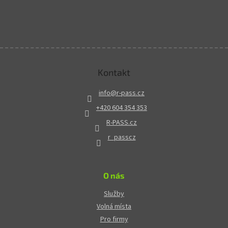
Kontakt
info
@
r-pass.cz
+420 604 354 353
R-PASS.cz
r_passcz
O nás
Služby
Volná místa
Pro firmy